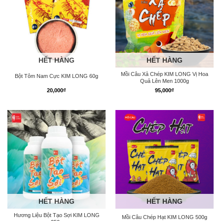
HẾT HÀNG
HẾT HÀNG
Mồi Câu Xả Chép KIM LONG Vị Hoa
Bột Tôm Nam Cực KIM LONG 60g
Quả Lên Men 1000g
20,000
₫
95,000
₫
HẾT HÀNG
HẾT HÀNG
Hương Liệu Bột Tạo Sợi KIM LONG
Mồi Câu Chép Hạt KIM LONG 500g