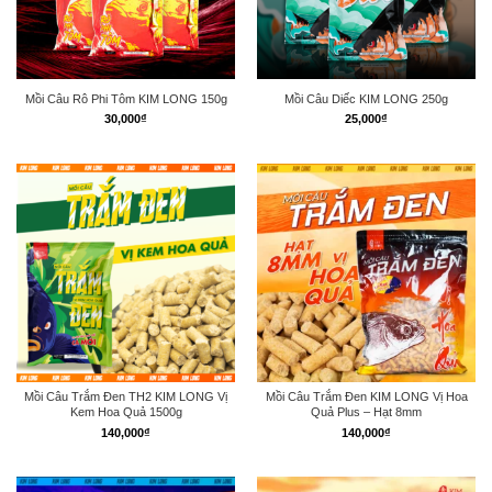
Mồi Câu Rô Phi Tôm KIM LONG 150g
Mồi Câu Diếc KIM LONG 250g
30,000
₫
25,000
₫
Mồi Câu Trắm Đen TH2 KIM LONG Vị
Mồi Câu Trắm Đen KIM LONG Vị Hoa
Kem Hoa Quả 1500g
Quả Plus – Hạt 8mm
140,000
₫
140,000
₫