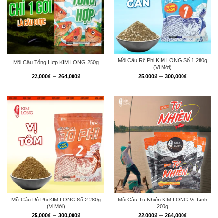
Mồi Câu Rô Phi KIM LONG Số 1 280g
Mồi Câu Tổng Hợp KIM LONG 250g
(Vị Mới)
Khoảng
Khoảng
–
–
22,000
₫
264,000
₫
25,000
₫
300,000
₫
giá:
giá:
từ
từ
22,000₫
25,000₫
đến
đến
264,000₫
300,000₫
Mồi Câu Rô Phi KIM LONG Số 2 280g
Mồi Câu Tự Nhiên KIM LONG Vị Tanh
(Vị Mới)
200g
Khoảng
Khoảng
–
–
25,000
₫
300,000
₫
22,000
₫
264,000
₫