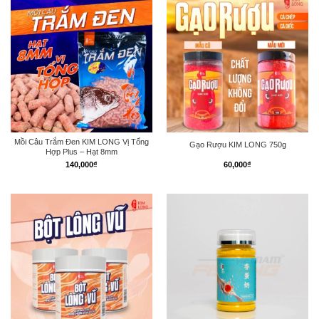
Mồi Câu Trắm Đen KIM LONG Vị Tổng
Gạo Rượu KIM LONG 750g
Hợp Plus – Hạt 8mm
140,000
₫
60,000
₫