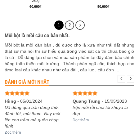
250g
60,000
₫
50,000
₫
1
2
Mồi bột là mồi câu cơ bản nhất.
Mồi bột là mồi căn bản , dù được cho là xưa như trái đất nhưng
thật sự mà nói thì sự hiểu quả trong việc sát cá thì chưa bao giờ
là cũ . Dễ dàng lựa chọn và mua sản phẩm tại đây đảm bảo chính
hãng thân thiện môi trường . Thành phần ngũ cốc, thích hợp cho
từng loai câu khác nhau như câu đài , câu lục , câu đơn …
ĐÁNH GIÁ MỚI NHẤT
Được xếp
Được xếp
Hùng
-
05/01/2024
Quang Trung
-
15/05/2023
hạng
5
5
hạng
5
5
Đã dùng qua bản dùng thử,
trộn mồi rồi chơi tới khuya là
sao
sao
đánh tốt, mùi thơm. Nay mới
đẹp
lên con trắm mà quên chụp
Đọc thêm
hình
Đọc thêm