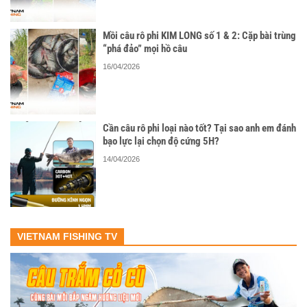
Mồi câu rô phi KIM LONG số 1 & 2: Cặp bài trùng
“phá đảo” mọi hồ câu
16/04/2026
Cần câu rô phi loại nào tốt? Tại sao anh em đánh
bạo lực lại chọn độ cứng 5H?
14/04/2026
VIETNAM FISHING TV