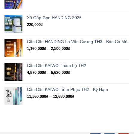
Xô Gấp Gọn HANDING 2026
220,000
₫
Cần Câu HANDING La Văn Cương TH3 - Bản Cá Mè
Khoảng
–
1,160,000
₫
2,500,000
₫
giá:
từ
1,160,000₫
Cần Câu KAIWO Thám Lộ TH2
đến
Khoảng
–
4,870,000
₫
6,620,000
₫
2,500,000₫
giá:
từ
4,870,000₫
Cần Câu KAIWO Tiềm Phục TH2 - Kỳ Hạm
đến
Khoảng
–
11,360,000
₫
12,680,000
₫
6,620,000₫
giá:
từ
11,360,000₫
đến
12,680,000₫