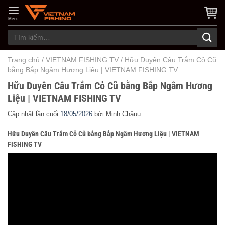
Skip
to
Menu
content
Tìm
kiếm:
Trang chủ
/
VIETNAM FISHING TV
/
Hữu Duyên Câu Trắm Cỏ Cũ
bằng Bắp Ngâm Hương Liệu | VIETNAM FISHING TV
Hữu Duyên Câu Trắm Cỏ Cũ bằng Bắp Ngâm Hương
Liệu | VIETNAM FISHING TV
Cập nhật lần cuối
18/05/2026
bởi
Minh Châuu
Hữu Duyên Câu Trắm Cỏ Cũ bằng Bắp Ngâm Hương Liệu | VIETNAM
FISHING TV