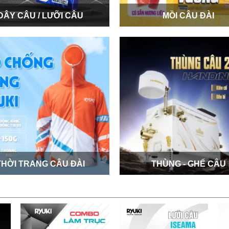
DÂY CÂU / LƯỠI CÂU
MỒI CÂU ĐÀI
THỜI TRANG CÂU ĐÀI
THÙNG - GHẾ CÂU