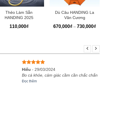
+
+
+
Thẻo Làm Sẵn
Dù Câu HANDING La
Dù Câu H
HANDING 2025
Văn Cương
820,
Khoảng
110,000
₫
670,000
₫
730,000
₫
–
1,00
giá:
từ
670,000₫
đến
730,000₫
Được xếp
Hiếu
-
29/03/2024
hạng
5
5
Bo cá khỏe, cảm giác cầm cần chắc chắn
sao
Đọc thêm