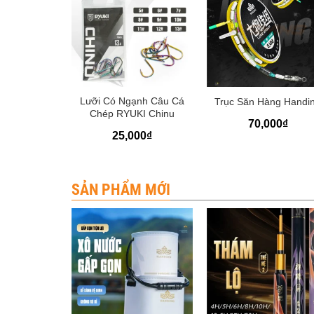
+
+
àng RYUKI
Lưỡi Có Ngạnh Câu Cá
Trục Săn Hàng Handi
Cấp
Chép RYUKI Chinu
70,000
₫
00
₫
25,000
₫
SẢN PHẨM MỚI