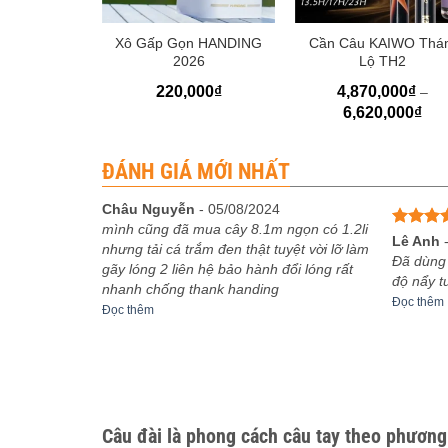
+
+
 Công ĐẠT
Xô Gấp Gọn HANDING
Cần Câu KAIWO Thá
N02
2026
Lộ TH2
000
₫
220,000
₫
4,870,000
₫
–
Kho
6,620,000
₫
giá:
từ
4,8
đến
ĐÁNH GIÁ MỚI NHẤT
6,6
Châu Nguyễn
-
05/08/2024
mình cũng đã mua cây 8.1m ngọn có 1.2li
Được x
Lê Anh
nhưng tải cá trắm đen thật tuyệt vời lỡ làm
hạng
5
t Đánh cả
Đã dùng
gãy lóng 2 liên hệ bảo hành đổi lóng rất
sao
t độ cong
độ nẩy t
nhanh chống thank handing
 nhiệm cần
Đọc thêm
Đọc thêm
phụ
Câu đài là phong cách câu tay theo phương