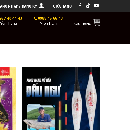
ĂNG NHẬP / ĐĂNG KÝ
CỬA HÀNG
967 40 44 43
0988 46 66 43
Miền Trung
Miền Nam
GIỎ HÀNG