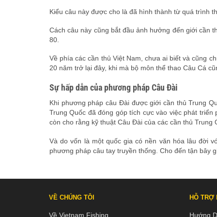
Kiểu câu này được cho là đã hình thành từ quá trình t
Cách câu này cũng bắt đầu ảnh hưởng đến giới cần thủ
80.
Về phía các cần thủ Việt Nam, chưa ai biết và cũng ch
20 năm trở lại đây, khi mà bộ môn thể thao Câu Cá cũ
Sự hấp dẫn của phương pháp Câu Đài
Khi phương pháp câu Đài được giới cần thủ Trung Quố
Trung Quốc đã đóng góp tích cực vào việc phát triển
còn cho rằng kỹ thuật Câu Đài của các cần thủ Trung 
Và do vốn là một quốc gia có nền văn hóa lâu đời vớ
phương pháp câu tay truyền thống. Cho đến tận bây gi
VỀ CHÚNG TÔI
HỖ TRỢ
Về Vietnam Fishing
Hướng D