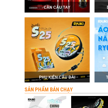
CẦN CÂU TAY
PHỤ KIỆN CÂU ĐÀI
SẢN PHẨM BÁN CHẠY