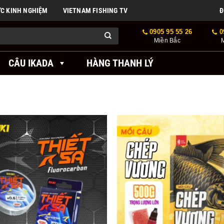
ỨC KINH NGHIỆM
VIETNAM FISHING TV
Đ
0905 95 55 26
0
Miền Bắc
CÂU IKADA
HÀNG THANH LÝ