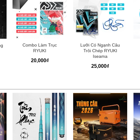
+
+
Combo Làm Trục
Lưỡi Có Ngạnh Câu
ng
RYUKI
Trôi Chép RYUKI
Iseama
20,000
₫
25,000
₫