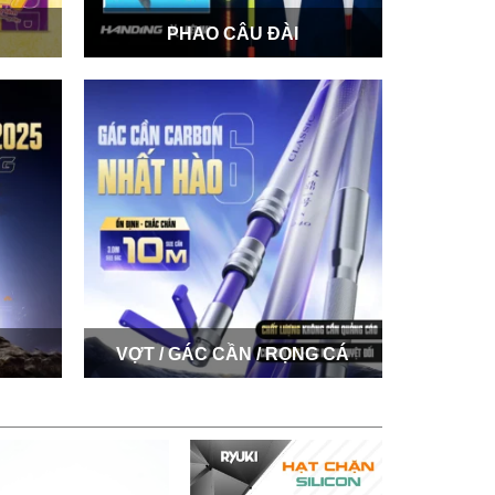
PHAO CÂU ĐÀI
VỢT / GÁC CẦN / RỌNG CÁ