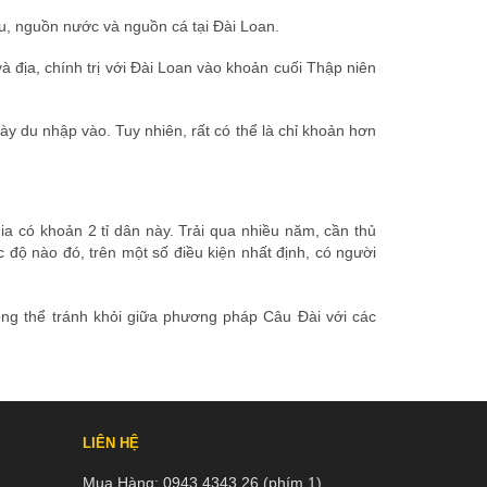
ậu, nguồn nước và nguồn cá tại Đài Loan.
 địa, chính trị với Đài Loan vào khoản cuối Thập niên
ày du nhập vào. Tuy nhiên, rất có thể là chỉ khoản hơn
a có khoản 2 tỉ dân này. Trải qua nhiều năm, cần thủ
độ nào đó, trên một số điều kiện nhất định, có người
hông thể tránh khỏi giữa phương pháp Câu Đài với các
LIÊN HỆ
Mua Hàng:
0943 4343 26 (phím 1)