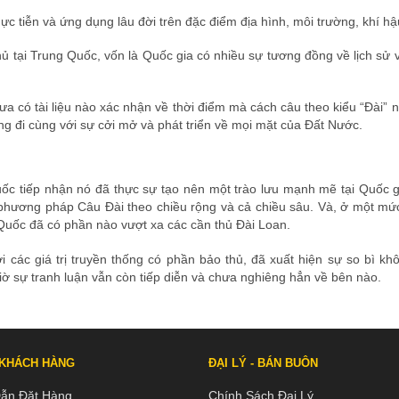
hực tiễn và ứng dụng lâu đời trên đặc điểm địa hình, môi trường, khí h
 tại Trung Quốc, vốn là Quốc gia có nhiều sự tương đồng về lịch sử và
ưa có tài liệu nào xác nhận về thời điểm mà cách câu theo kiểu “Đài” n
ng đi cùng với sự cởi mở và phát triển về mọi mặt của Đất Nước.
c tiếp nhận nó đã thực sự tạo nên một trào lưu mạnh mẽ tại Quốc gi
 phương pháp Câu Đài theo chiều rộng và cả chiều sâu. Và, ở một mức 
Quốc đã có phần nào vượt xa các cần thủ Đài Loan.
i các giá trị truyền thống có phần bảo thủ, đã xuất hiện sự so bì k
ờ sự tranh luận vẫn còn tiếp diễn và chưa nghiêng hẳn về bên nào.
 KHÁCH HÀNG
ĐẠI LÝ - BÁN BUÔN
ẫn Đặt Hàng
Chính Sách Đại Lý