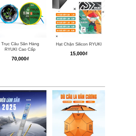
+
+
+
Trục Câu Săn Hàng
Lưỡi Khôn
Hạt Chặn Silicon RYUKI
RYUKI Cao Cấp
Rô Phi R
15,000
₫
70,000
₫
30,000
₫