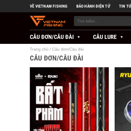
Skip
VỀ VIETNAM FISHING
BẢO HÀNH ĐIỆN TỬ
TIN T
to
content
Tìm
kiếm:
CÂU ĐƠN/CÂU ĐÀI
CÂU LURE
Trang chủ
/
Câu đơn/Câu đài
CÂU ĐƠN/CÂU ĐÀI