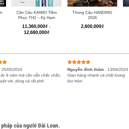
+
+
m
Cần Câu KAIWO Tiềm
Thùng Câu HANDING
Phục TH2 – Kỳ Hạm
2026
11,360,000
₫
2,600,000
₫
–
ảng
Khoảng
12,680,000
₫
giá:
từ
70,000₫
11,360,000₫
đến
20,000₫
12,680,000₫
ếp
Được xếp
-
25/05/2024
Nguyễn đình thám
-
13/04/2024
5
hạng
5
5
 dc 6 năm mà cần vẫn chắc chắn,
Giao hàng nhanh và chất lượng
sao
uyệt vời, dòng cá rất phê
Đọc thêm
 pháp của người Đài Loan.