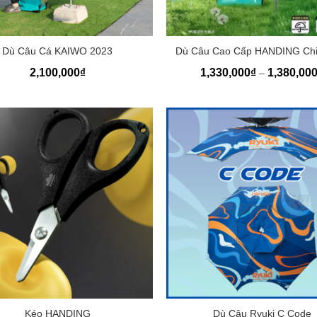
+
Dù Câu Cá KAIWO 2023
Dù Câu Cao Cấp HANDING Chi
2,100,000
₫
1,330,000
₫
1,380,00
–
+
Kéo HANDING
Dù Câu Ryuki C Code