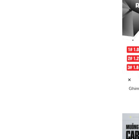
+
Ghim