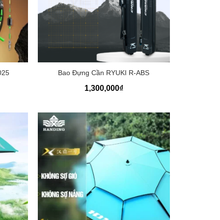
+
025
Bao Đựng Cần RYUKI R-ABS
1,300,000
₫