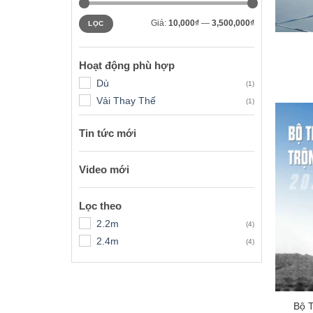
Giá
Giá
+
Giá:
10,000₫
—
3,500,000₫
LỌC
tối
tối
thiểu
đa
Hoạt động phù hợp
Dù
(1)
Vải Thay Thế
(1)
Tin tức mới
Video mới
Lọc theo
2.2m
(4)
2.4m
(4)
+
Bộ 