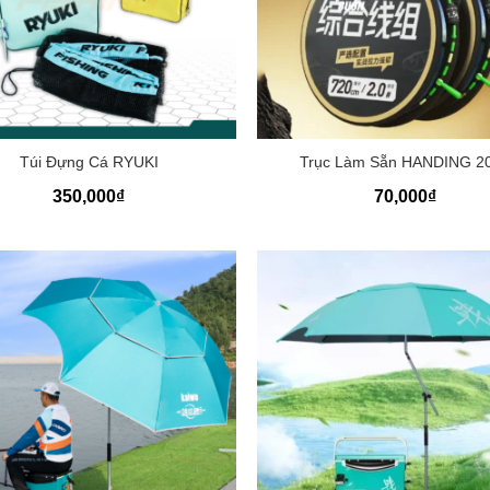
+
Túi Đựng Cá RYUKI
Trục Làm Sẵn HANDING 2
350,000
₫
70,000
₫