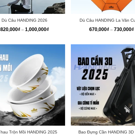
+
Dù Câu HANDING 2026
Dù Câu HANDING La Văn C
Khoảng
820,000
₫
1,000,000
₫
670,000
₫
730,000
₫
–
–
giá:
từ
820,000₫
đến
1,000,000₫
+
Thau Trộn Mồi HANDING 2025
Bao Đựng Cần HANDING 3D