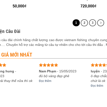
50,000
₫
720,000
₫
1
2
3
iện Câu Đài
 câu đài chính hãng chất lượng cao được vietnam fishing chuyên cung
…. Chuyên hỗ trợ các mãng từ câu tự nhiên cho cho tới câu thi đấu . 
 GIÁ MỚI NHẤT
ếp
Được xếp
Được xếp
ông hung
-
Nam Phạm
-
15/05/2023
luyện
-
23
5
hạng
5
5
hạng
5
5
023
đủ bộ vàng đẹp ghê
ô đẹp chắc
sao
sao
ải thay thế nữa thì ok
chút là ok
Đọc thêm
Đọc thêm