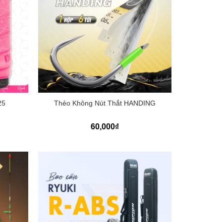
+
25
Thẻo Không Nút Thắt HANDING
60,000
₫