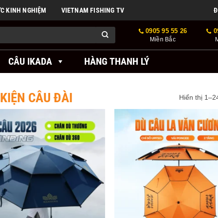
ỨC KINH NGHIỆM
VIETNAM FISHING TV
Đ
0905 95 55 26
0
Miền Bắc
CÂU IKADA
HÀNG THANH LÝ
KIỆN CÂU ĐÀI
Hiển thị 1–2