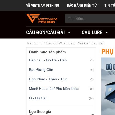
Skip
VỀ VIETNAM FISHING
BẢO HÀNH ĐIỆN TỬ
TIN T
to
content
Tìm
kiếm:
CÂU ĐƠN/CÂU ĐÀI
CÂU LURE
Trang chủ
/
Câu đơn/Câu đài
/
Phụ kiện câu đài
PHỤ 
Danh mục sản phẩm
Đèn câu - Gỡ Cá - Cân
(1)
Bao Đựng Cần
(6)
Hộp Phao - Thẻo - Trục
(7)
Mani/ Hạt chặn/ Phụ kiện khác
(35)
Ô - Dù Câu
(14)
Lọc theo giá