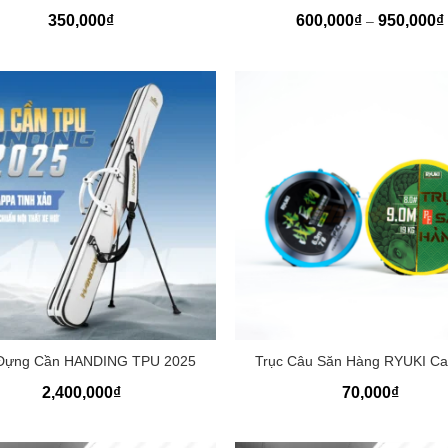
350,000
₫
600,000
₫
950,000
₫
–
+
Đựng Cần HANDING TPU 2025
Trục Câu Săn Hàng RYUKI C
2,400,000
₫
70,000
₫