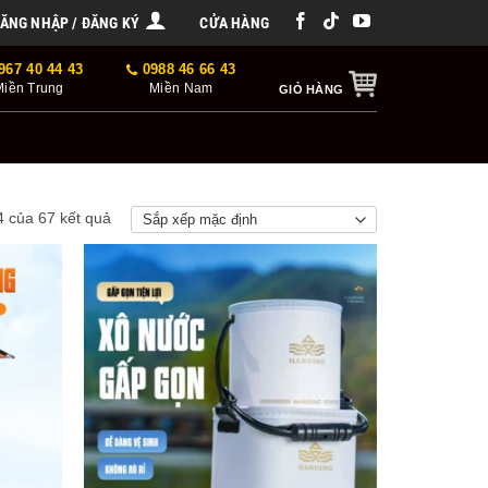
ĂNG NHẬP / ĐĂNG KÝ
CỬA HÀNG
967 40 44 43
0988 46 66 43
Miền Trung
Miền Nam
GIỎ HÀNG
4 của 67 kết quả