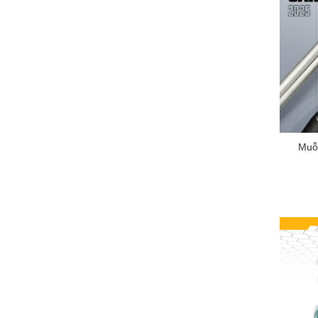
+
Muỗ