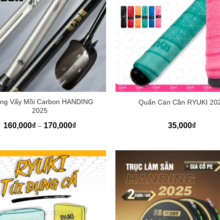
+
ng Vẩy Mồi Carbon HANDING
Quấn Cán Cần RYUKI 20
2025
Khoảng
160,000
₫
170,000
₫
35,000
₫
–
giá:
từ
160,000₫
đến
170,000₫