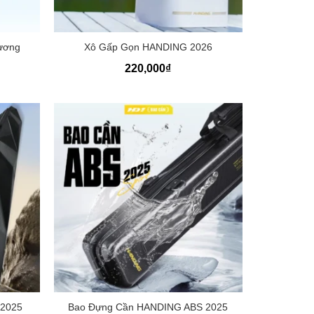
+
ương
Xô Gấp Gọn HANDING 2026
Khoảng
220,000
₫
giá:
từ
670,000₫
đến
730,000₫
+
 2025
Bao Đựng Cần HANDING ABS 2025