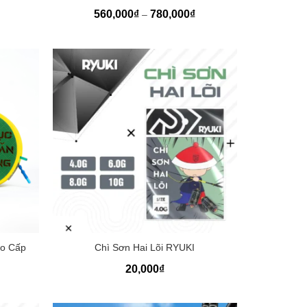
Khoảng
Khoảng
560,000
₫
780,000
₫
–
giá:
giá:
từ
từ
600,000₫
560,000₫
đến
đến
950,000₫
780,000₫
+
ao Cấp
Chì Sơn Hai Lõi RYUKI
20,000
₫