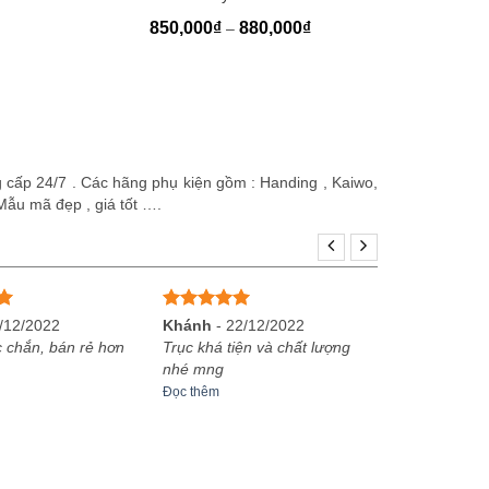
Khoảng
850,000
₫
880,000
₫
–
giá:
từ
850,000₫
đến
880,000₫
 cấp 24/7 . Các hãng phụ kiện gồm : Handing , Kaiwo,
Mẫu mã đẹp , giá tốt ….
Được xếp
/12/2022
Khánh
-
22/12/2022
hạng
5
5
 chắn, bán rẻ hơn
Trục khá tiện và chất lượng
sao
nhé mng
Đọc thêm