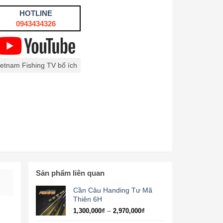
HOTLINE
0943434326
ietnam Fishing TV bổ ích
Sản phẩm liên quan
Cần Câu Handing Tư Mã
Thiên 6H
Khoảng
–
1,300,000
₫
2,970,000
₫
giá: