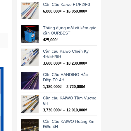
từ
Cần Câu Kaiwo F1/F2/F3
1,300,000₫
Khoảng
–
6,800,000
₫
16,050,000
₫
đến
giá:
2,970,000₫
từ
6,800,000₫
Thùng đựng mồi xả kèm gác
đến
cần OURBEST
16,050,000₫
425,000
₫
Cần câu Kaiwo Chiến Kỳ
4H/5H/6H
Khoảng
–
3,600,000
₫
10,230,000
₫
giá:
từ
Cần Câu HANDING Hắc
3,600,000₫
Diệp Tử 4H
đến
Khoảng
–
1,180,000
₫
2,720,000
₫
10,230,000₫
giá:
từ
Cần câu KAIWO Tầm Vương
1,180,000₫
6H
đến
Khoảng
–
3,730,000
₫
12,010,000
₫
2,720,000₫
giá:
từ
Cần Câu KAIWO Hoàng Kim
3,730,000₫
Điếu 4H
đến