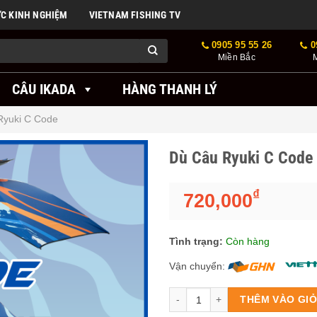
ỨC KINH NGHIỆM
VIETNAM FISHING TV
0905 95 55 26
0
Miền Bắc
CÂU IKADA
HÀNG THANH LÝ
Ryuki C Code
Dù Câu Ryuki C Code
₫
720,000
Tình trạng:
Còn hàng
Vận chuyển:
Số lượng
THÊM VÀO GI