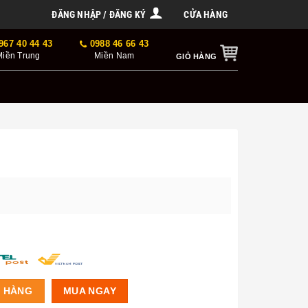
ĐĂNG NHẬP / ĐĂNG KÝ
CỬA HÀNG
967 40 44 43
0988 46 66 43
Miền Trung
Miền Nam
GIỎ HÀNG
Ỏ HÀNG
MUA NGAY