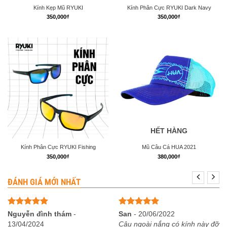
Kính Kẹp Mũ RYUKI
Kính Phân Cực RYUKI Dark Navy
350,000
₫
350,000
₫
HẾT HÀNG
Kính Phân Cực RYUKI Fishing
Mũ Câu Cá HUA 2021
350,000
₫
380,000
₫
ĐÁNH GIÁ MỚI NHẤT
Được xếp
Được xếp
Nguyễn đình thám
-
San
-
20/06/2022
hạng
5
5
hạng
5
5
13/04/2024
Câu ngoài nắng có kính này đỡ