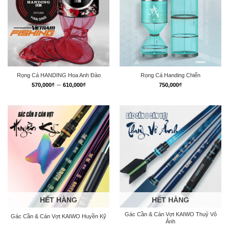
Rọng Cá HANDING Hoa Anh Đào
Rọng Cá Handing Chiến
Khoảng
–
570,000
₫
610,000
₫
750,000
₫
giá:
từ
570,000₫
đến
610,000₫
HẾT HÀNG
HẾT HÀNG
Gác Cần & Cán Vợt KAIWO Thuỷ Vô
Gác Cần & Cán Vợt KAIWO Huyền Kỹ
Ảnh