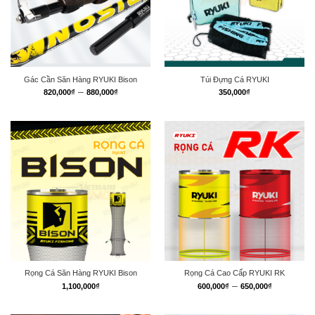
Gác Cần Săn Hàng RYUKI Bison
Túi Đựng Cá RYUKI
Khoảng
–
820,000
₫
880,000
₫
350,000
₫
giá:
từ
820,000₫
đến
880,000₫
Rọng Cá Săn Hàng RYUKI Bison
Rọng Cá Cao Cấp RYUKI RK
Khoảng
–
1,100,000
₫
600,000
₫
650,000
₫
giá:
từ
600,000₫