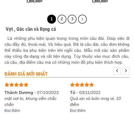
1,800,000
₫
1,800,000
₫
1
2
3
Vợt , Gác cần và Rọng cá
Là những phụ kiện quan trọng trong môn câu đài. Giúp việc đi
câu đầy đủ, thoải mái, Và hiệu quả. Đã là câu đài, câu đơn không
thể thiếu ba phụ kiện trên khi ngồi câu. Mẫu mã các sản phẩm
này cũng đa dạng và rất tiện dụng. Tùy thuộc vào mục đích câu,
cá câu, địa điểm câu mà có những món đồ phụ kiện thích hợp.
ĐÁNH GIÁ MỚI NHẤT
Được xếp
Được xếp
Thành Dương
-
07/10/2023
Tú
-
03/11/2022
hạng
5
5
hạng
5
5
mặt vợt to, khung viền chắc
Quá xịn xò luôn mng ơi, 10
sao
sao
chắn
điểm
Đọc thêm
Đọc thêm