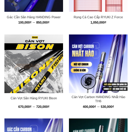
Gác Cần Săn Hàng HANDING Power
Rọng Cá Cao Cấp RYUKI Z Force
Khoảng
–
100,000
₫
850,000
₫
1,050,000
₫
giá:
từ
100,000₫
đến
850,000₫
Cán Vợt Carbon HANDING Nhất Hào
Cán Vợt Săn Hàng RYUKI Bison
TH6
Khoảng
Khoảng
–
–
670,000
₫
720,000
₫
400,000
₫
530,000
₫
giá:
giá:
từ
từ
670,000₫
400,000₫
đến
đến
720,000₫
530,000₫