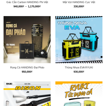
Gác Cần Carbon HANDING Phi Việt
Mặt Vợt HANDING Cực Việt
Khoảng
–
940,000
₫
1,170,000
₫
330,000
₫
giá:
từ
940,000₫
đến
1,170,000₫
Rọng Cá HANDING Đại Pháo
Thùng Nhựa EVA RYUKI
950,000
₫
930,000
₫