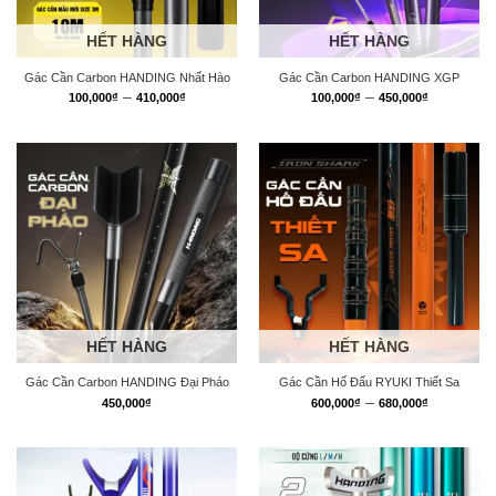
HẾT HÀNG
HẾT HÀNG
Gác Cần Carbon HANDING Nhất Hào
Gác Cần Carbon HANDING XGP
Khoảng
Khoảng
–
–
100,000
₫
410,000
₫
100,000
₫
450,000
₫
giá:
giá:
từ
từ
100,000₫
100,000₫
đến
đến
410,000₫
450,000₫
HẾT HÀNG
HẾT HÀNG
Gác Cần Carbon HANDING Đại Pháo
Gác Cần Hố Đấu RYUKI Thiết Sa
Khoảng
–
450,000
₫
600,000
₫
680,000
₫
giá:
từ
600,000₫
đến
680,000₫