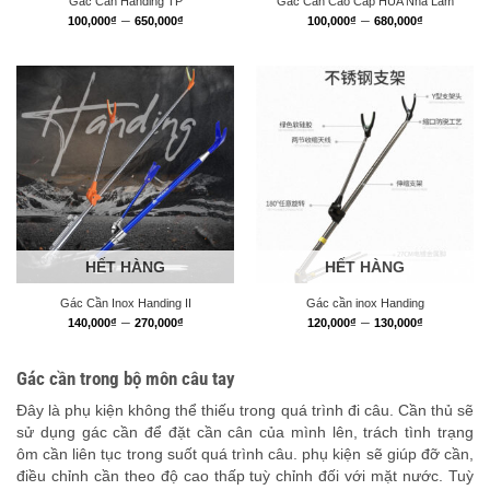
Gác Cần Handing TP
Gác Cần Cao Cấp HUA Nhã Lam
Khoảng
Khoảng
–
–
100,000
₫
650,000
₫
100,000
₫
680,000
₫
giá:
giá:
từ
từ
100,000₫
100,000₫
đến
đến
650,000₫
680,000₫
HẾT HÀNG
HẾT HÀNG
Gác Cần Inox Handing II
Gác cần inox Handing
Khoảng
Khoảng
–
–
140,000
₫
270,000
₫
120,000
₫
130,000
₫
giá:
giá:
từ
từ
140,000₫
120,000₫
Gác cần trong bộ môn câu tay
đến
đến
270,000₫
130,000₫
Đây là phụ kiện không thể thiếu trong quá trình đi câu. Cần thủ sẽ
sử dụng gác cần để đặt cần cân của mình lên, trách tình trạng
ôm cần liên tục trong suốt quá trình câu. phụ kiện sẽ giúp đỡ cần,
điều chỉnh cần theo độ cao thấp tuỳ chỉnh đối với mặt nước. Tuỳ