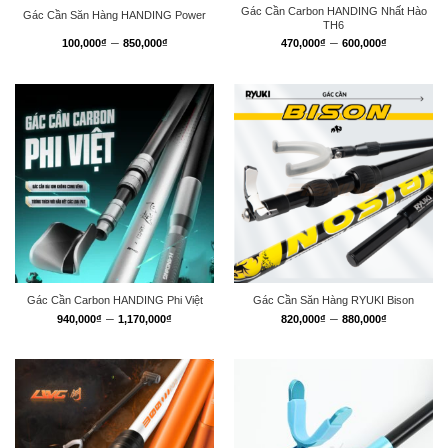
Gác Cần Carbon HANDING Nhất Hào
Gác Cần Săn Hàng HANDING Power
TH6
Khoảng
Khoảng
–
–
100,000
₫
850,000
₫
470,000
₫
600,000
₫
giá:
giá:
từ
từ
100,000₫
470,000₫
đến
đến
850,000₫
600,000₫
Gác Cần Carbon HANDING Phi Việt
Gác Cần Săn Hàng RYUKI Bison
Khoảng
Khoảng
–
–
940,000
₫
1,170,000
₫
820,000
₫
880,000
₫
giá:
giá:
từ
từ
940,000₫
820,000₫
đến
đến
1,170,000₫
880,000₫