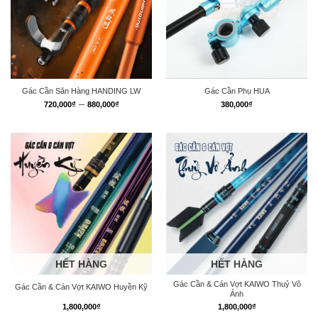
Gác Cần Săn Hàng HANDING LW
Gác Cần Phụ HUA
Khoảng
–
720,000
₫
880,000
₫
380,000
₫
giá:
từ
720,000₫
đến
880,000₫
HẾT HÀNG
HẾT HÀNG
Gác Cần & Cán Vợt KAIWO Thuỷ Vô
Gác Cần & Cán Vợt KAIWO Huyền Kỹ
Ảnh
1,800,000
₫
1,800,000
₫