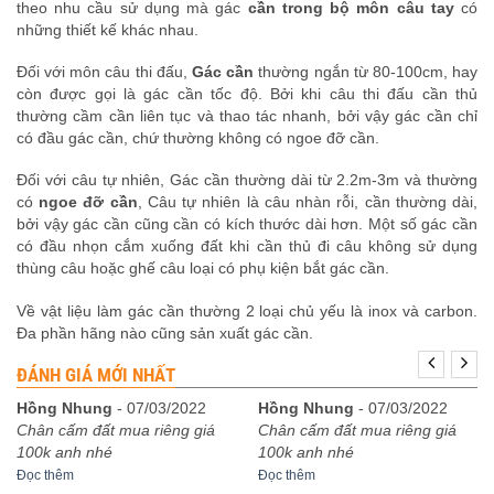
theo nhu cầu sử dụng mà gác
cần trong bộ môn câu tay
có
những thiết kế khác nhau.
Đối với môn câu thi đấu,
Gác cần
thường ngắn từ 80-100cm, hay
còn được gọi là gác cần tốc độ. Bởi khi câu thi đấu cần thủ
thường cầm cần liên tục và thao tác nhanh, bởi vậy gác cần chỉ
có đầu gác cần, chứ thường không có ngoe đỡ cần.
Đối với câu tự nhiên, Gác cần thường dài từ 2.2m-3m và thường
có
ngoe đỡ cần
, Câu tự nhiên là câu nhàn rỗi, cần thường dài,
bởi vậy gác cần cũng cần có kích thước dài hơn. Một số gác cần
có đầu nhọn cắm xuống đất khi cần thủ đi câu không sử dụng
thùng câu hoặc ghế câu loại có phụ kiện bắt gác cần.
Về vật liệu làm gác cần thường 2 loại chủ yếu là inox và carbon.
Đa phần hãng nào cũng sản xuất gác cần.
ĐÁNH GIÁ MỚI NHẤT
Hồng Nhung
-
07/03/2022
Hồng Nhung
-
07/03/2022
Chân cấm đất mua riêng giá
Chân cấm đất mua riêng giá
100k anh nhé
100k anh nhé
Đọc thêm
Đọc thêm