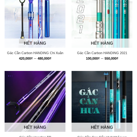
HẾT HÀNG
HẾT HÀNG
Gác Cần Carbon HANDING Chi Xuân
Gác Cần Carbon HANDING 2021
Khoảng
Khoảng
–
–
420,000
₫
480,000
₫
100,000
₫
550,000
₫
giá:
giá:
từ
từ
420,000₫
100,000₫
đến
đến
480,000₫
550,000₫
HẾT HÀNG
HẾT HÀNG