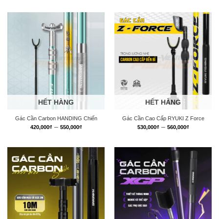
HẾT HÀNG
HẾT HÀNG
Gác Cần Carbon HANDING Chiến
Gác Cần Cao Cấp RYUKI Z Force
Khoảng
Khoảng
–
–
420,000
₫
550,000
₫
530,000
₫
560,000
₫
giá:
giá:
từ
từ
420,000₫
530,000₫
đến
đến
550,000₫
560,000₫