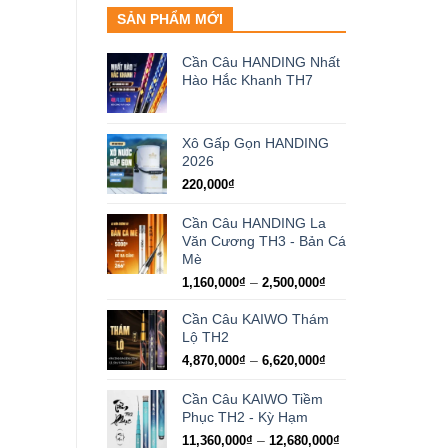
SẢN PHẨM MỚI
Cần Câu HANDING Nhất
Hào Hắc Khanh TH7
Xô Gấp Gọn HANDING
2026
220,000
₫
Cần Câu HANDING La
Văn Cương TH3 - Bản Cá
Mè
Khoảng
–
1,160,000
₫
2,500,000
₫
giá:
từ
Cần Câu KAIWO Thám
1,160,000₫
Lộ TH2
đến
Khoảng
–
4,870,000
₫
6,620,000
₫
2,500,000₫
giá:
từ
Cần Câu KAIWO Tiềm
4,870,000₫
Phục TH2 - Kỳ Hạm
đến
Khoảng
–
11,360,000
₫
12,680,000
₫