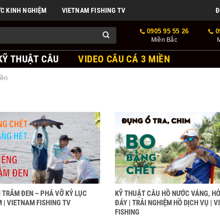
ỨC KINH NGHIỆM
VIETNAM FISHING TV
Đ
0905 95 55 26
0
Miền Bắc
KỸ THUẬT CÂU
VIDEO CÂU CÁ 3 MIỀN
iền
 TRẮM ĐEN – PHÁ VỠ KỶ LỤC
KỸ THUẬT CÂU HỒ NƯỚC VÁNG, H
 | VIETNAM FISHING TV
ĐÁY | TRẢI NGHIỆM HỒ DỊCH VỤ | 
FISHING