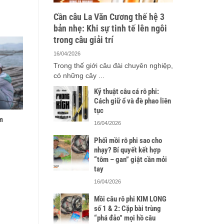
Cần câu La Văn Cương thế hệ 3
bản nhẹ: Khi sự tinh tế lên ngôi
trong câu giải trí
16/04/2026
Trong thế giới câu đài chuyên nghiệp,
có những cây ...
Kỹ thuật câu cá rô phi:
Cách giữ ổ và đè phao liên
tục
m
16/04/2026
Phối mồi rô phi sao cho
nhạy? Bí quyết kết hợp
“tôm – gan” giật cần mỏi
tay
16/04/2026
Mồi câu rô phi KIM LONG
số 1 & 2: Cặp bài trùng
“phá đảo” mọi hồ câu