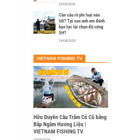
16/04/2026
Cần câu rô phi loại nào
tốt? Tại sao anh em đánh
bạo lực lại chọn độ cứng
5H?
14/04/2026
VIETNAM FISHING TV
Hữu Duyên Câu Trắm Cỏ Cũ bằng
Bắp Ngâm Hương Liệu |
VIETNAM FISHING TV
18/05/2026