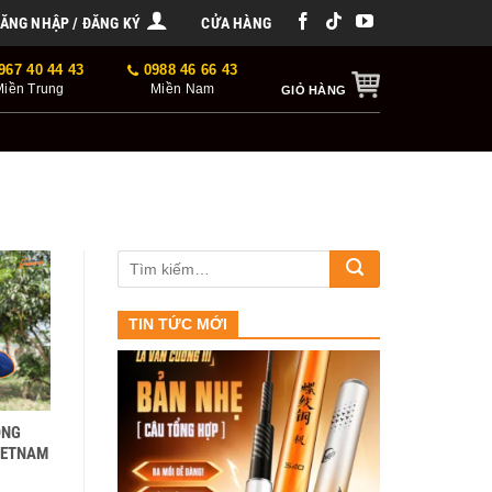
ĂNG NHẬP / ĐĂNG KÝ
CỬA HÀNG
967 40 44 43
0988 46 66 43
Miền Trung
Miền Nam
GIỎ HÀNG
TIN TỨC MỚI
ỎNG
VIETNAM