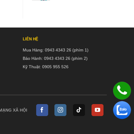
6,620,000₫
giá:
từ
11,360,000₫
đến
12,680,000₫
LIÊN HỆ
Mua Hàng:
0943 4343 26 (phím 1)
Bảo Hành:
0943 4343 26 (phím 2)
Kỹ Thuật:
0905 955 526
 MẠNG XÃ HỘI