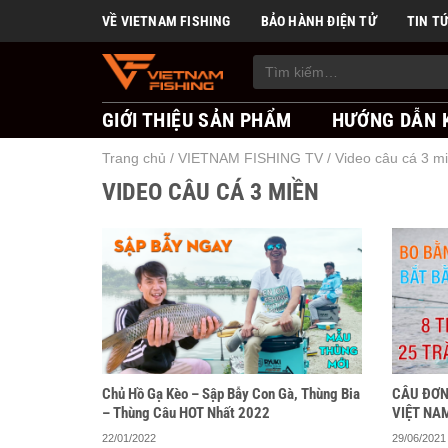
Skip
VỀ VIETNAM FISHING
BẢO HÀNH ĐIỆN TỬ
TIN T
to
content
Tìm
kiếm:
GIỚI THIỆU SẢN PHẨM
HƯỚNG DẪN 
Trang chủ
/
VIETNAM FISHING TV
/
Video câu cá 3 m
VIDEO CÂU CÁ 3 MIỀN
Chủ Hồ Gạ Kèo – Sập Bẫy Con Gà, Thùng Bia
CÂU ĐƠN
– Thùng Câu HOT Nhất 2022
VIỆT NAM
22/01/2022
29/06/2021