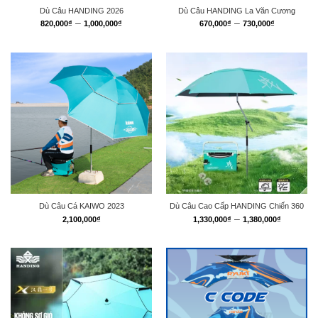
Dù Câu HANDING 2026
Dù Câu HANDING La Văn Cương
Khoảng
Khoảng
–
–
820,000
₫
1,000,000
₫
670,000
₫
730,000
₫
giá:
giá:
từ
từ
820,000₫
670,000₫
đến
đến
1,000,000₫
730,000₫
Dù Câu Cá KAIWO 2023
Dù Câu Cao Cấp HANDING Chiến 360
Khoảng
–
2,100,000
₫
1,330,000
₫
1,380,000
₫
giá:
từ
1,330,0
đến
1,380,0