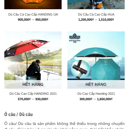
Dù Câu Cá Cao Cấp HANDING LW
Dù Câu Cá Cao Cấp HUA
Khoảng
Khoảng
–
–
900,000
₫
950,000
₫
1,200,000
₫
1,510,000
₫
giá:
giá:
từ
từ
900,000₫
1,200,0
đến
đến
950,000₫
1,510,0
HẾT HÀNG
HẾT HÀNG
Dù Câu Cao Cấp HANDING 2021
Dù Cao Cấp Handing 2021
Khoảng
Khoảng
–
–
570,000
₫
930,000
₫
300,000
₫
1,650,000
₫
giá:
giá:
từ
từ
570,000₫
300,000
Ô câu / Dù câu
đến
đến
930,000₫
1,650,00
Ô câu/ Dù câu là sản phẩm không thể thiếu trong những chuyến