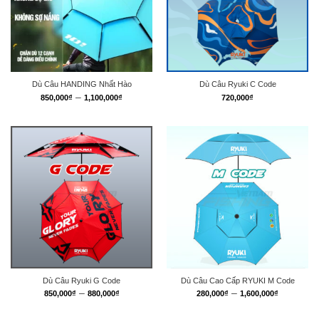
Dù Câu HANDING Nhất Hào
Dù Câu Ryuki C Code
Khoảng
–
850,000
₫
1,100,000
₫
720,000
₫
giá:
từ
850,000₫
đến
1,100,000₫
Dù Câu Ryuki G Code
Dù Câu Cao Cấp RYUKI M Code
Khoảng
Khoảng
–
–
850,000
₫
880,000
₫
280,000
₫
1,600,000
₫
giá:
giá:
từ
từ