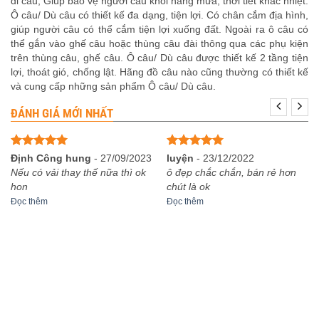
đi câu, Giúp bảo vệ người câu khỏi nắng mưa, thời tiết khắc nhiệt.
Ô câu/ Dù câu có thiết kế đa dạng, tiện lợi. Có chân cắm địa hình,
giúp người câu có thể cắm tiện lợi xuống đất. Ngoài ra ô câu có
thể gắn vào ghế câu hoặc thùng câu đài thông qua các phụ kiện
trên thùng câu, ghế câu. Ô câu/ Dù câu được thiết kế 2 tầng tiện
lợi, thoát gió, chống lật. Hãng đồ câu nào cũng thường có thiết kế
và cung cấp những sản phẩm Ô câu/ Dù câu.
ĐÁNH GIÁ MỚI NHẤT
Được xếp
Được xếp
Định Công hung
-
27/09/2023
luyện
-
23/12/2022
hạng
5
5
hạng
5
5
Nếu có vải thay thế nữa thì ok
ô đẹp chắc chắn, bán rẻ hơn
sao
sao
hon
chút là ok
Đọc thêm
Đọc thêm