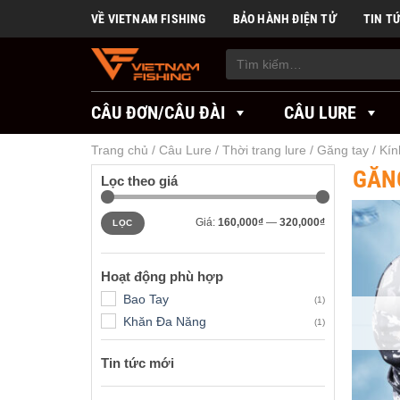
Skip
VỀ VIETNAM FISHING
BẢO HÀNH ĐIỆN TỬ
TIN T
to
content
Tìm
kiếm:
CÂU ĐƠN/CÂU ĐÀI
CÂU LURE
Trang chủ
/
Câu Lure
/
Thời trang lure
/
Găng tay / Kín
GĂNG
Lọc theo giá
Giá
Giá
Giá:
160,000₫
—
320,000₫
LỌC
tối
tối
thiểu
đa
Hoạt động phù hợp
Bao Tay
(1)
Khăn Đa Năng
(1)
Tin tức mới