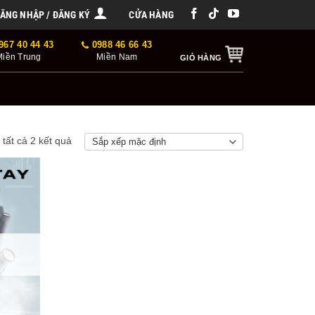
ĂNG NHẬP / ĐĂNG KÝ
CỬA HÀNG
967 40 44 43
0988 46 66 43
Miền Trung
Miền Nam
GIỎ HÀNG
ị tất cả 2 kết quả