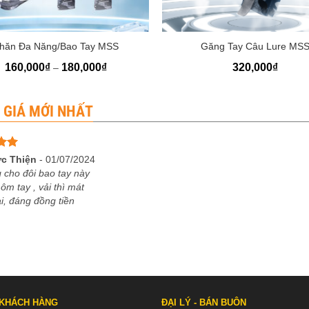
+
hăn Đa Năng/Bao Tay MSS
Găng Tay Câu Lure MS
Khoảng
160,000
₫
180,000
₫
320,000
₫
–
giá:
từ
160,000₫
đến
 GIÁ MỚI NHẤT
180,000₫
ếp
c Thiện
-
01/07/2024
5
 cho đôi bao tay này
 ôm tay , vải thì mát
, đáng đồng tiền
 KHÁCH HÀNG
ĐẠI LÝ - BÁN BUÔN