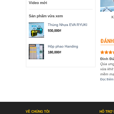
Video mới
+
Sản phẩm vừa xem
K
Thùng Nhựa EVA RYUKI
930,000
₫
ĐÁNH
Hộp phao Handing
180,000
₫
Được x
Đinh Đứ
hạng
5
Qúa ưng
sao
vừa khít
mềm mại
Đọc thêm
VỀ CHÚNG TÔI
HỖ TRỢ