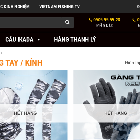
ỨC KINH NGHIỆM
VIETNAM FISHING TV
Đ
0905 95 55 26
0
Miền Bắc
CÂU IKADA
HÀNG THANH LÝ
h
 TAY / KÍNH
Hiển th
HẾT HÀNG
HẾT HÀNG