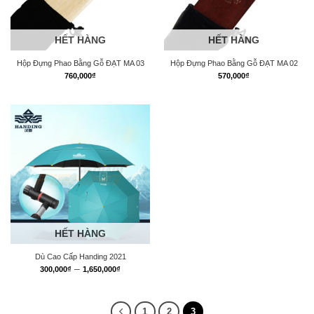
HẾT HÀNG
HẾT HÀNG
Hộp Đựng Phao Bằng Gỗ ĐẠT MA 03
Hộp Đựng Phao Bằng Gỗ ĐẠT MA 02
760,000
₫
570,000
₫
HẾT HÀNG
Dù Cao Cấp Handing 2021
Khoảng
–
300,000
₫
1,650,000
₫
giá:
từ
300,000₫
đến
1
2
3