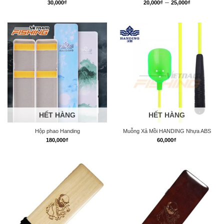
Khoảng
–
30,000
₫
20,000
₫
25,000
₫
giá:
từ
20,000₫
đến
25,000₫
HẾT HÀNG
HẾT HÀNG
Hộp phao Handing
Muỗng Xả Mồi HANDING Nhựa ABS
180,000
₫
60,000
₫