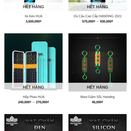
HẾT HÀNG
HẾT HÀNG
Xe Kéo HUA
Dù Câu Cao Cấp HANDING 2021
Khoảng
–
3,500,000
₫
570,000
₫
930,000
₫
giá:
từ
570,000₫
đến
930,000₫
HẾT HÀNG
HẾT HÀNG
Hộp Phao HUA
Mani Giảm Sốc Handing
Khoảng
–
240,000
₫
270,000
₫
45,000
₫
giá:
từ
240,000₫
đến
270,000₫