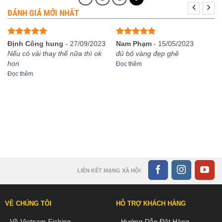
1,650,000₫
ĐÁNH GIÁ MỚI NHẤT
Được xếp
Được xếp
Định Công hung
-
27/09/2023
Nam Phạm
-
15/05/2023
hạng
5
5
hạng
5
5
Nếu có vải thay thế nữa thì ok
đủ bộ vàng đẹp ghê
sao
sao
hon
Đọc thêm
Đọc thêm
LIÊN KẾT MẠNG XÃ HỘI
VỀ CHÚNG TÔI
HỖ TRỢ KHÁCH HÀNG
Về Vietnam Fishing
Hướng Dẫn Đặt Hàng