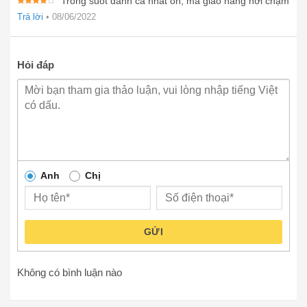
Trong suốt đánh cá nhát ổn, mà giao hàng hơi chậm
Được
Trả lời
•
08/06/2022
xếp
hạng
4
5 sao
Hỏi đáp
Anh
Chị
GỬI
Không có bình luận nào