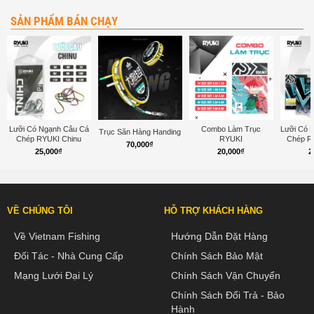
SẢN PHẨM BÁN CHẠY
Lưỡi Có Ngạnh Câu Cá
Combo Làm Trục
Lưỡi Có 
Trục Săn Hàng Handing
Chép RYUKI Chinu
RYUKI
Chép R
70,000
₫
25,000
₫
20,000
₫
2
VỀ CHÚNG TÔI
HỖ TRỢ KHÁCH HÀNG
Về Vietnam Fishing
Hướng Dẫn Đặt Hàng
Đối Tác - Nhà Cung Cấp
Chính Sách Bảo Mật
Mạng Lưới Đại Lý
Chính Sách Vận Chuyển
Chính Sách Đổi Trả - Bảo
Hành