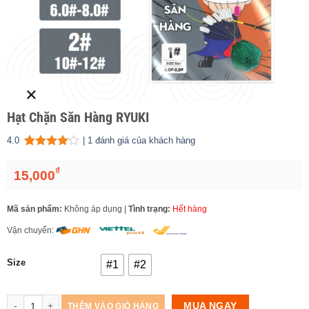
Hạt Chặn Săn Hàng RYUKI
4.0
|
1
đánh giá của khách hàng
4.00
1
trên 5 dựa trên
đánh giá
₫
15,000
Mã sản phẩm:
Không áp dụng
|
Tình trạng:
Hết hàng
Vận chuyển:
Size
#1
#2
Số lượng
MUA NGAY
THÊM VÀO GIỎ HÀNG