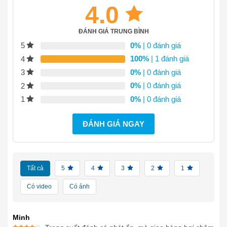
4.0
ĐÁNH GIÁ TRUNG BÌNH
0%
| 0 đánh giá
5
100%
| 1 đánh giá
4
0%
| 0 đánh giá
3
0%
| 0 đánh giá
2
0%
| 0 đánh giá
1
ĐÁNH GIÁ NGAY
Tất cả
5
4
3
2
1
Có video
Có ảnh
Minh