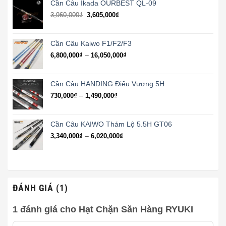
1,210,000₫
Cần Câu Ikada OURBEST QL-09
đến
3,960,000
₫
3,605,000
₫
5,280,000₫
Cần Câu Kaiwo F1/F2/F3
Khoảng
–
6,800,000
₫
16,050,000
₫
giá:
từ
6,800,000₫
Cần Câu HANDING Điếu Vương 5H
đến
Khoảng
–
730,000
₫
1,490,000
₫
16,050,000₫
giá:
từ
730,000₫
Cần Câu KAIWO Thám Lộ 5.5H GT06
đến
Khoảng
–
3,340,000
₫
6,020,000
₫
1,490,000₫
giá:
từ
3,340,000₫
đến
6,020,000₫
ĐÁNH GIÁ (1)
1 đánh giá cho
Hạt Chặn Săn Hàng RYUKI