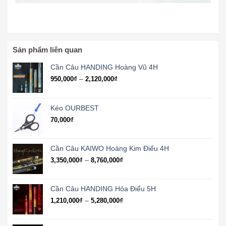
Sản phẩm liên quan
Cần Câu HANDING Hoàng Vũ 4H
Khoảng
–
950,000
₫
2,120,000
₫
giá:
từ
950,000₫
Kéo OURBEST
đến
70,000
₫
2,120,000₫
Cần Câu KAIWO Hoàng Kim Điếu 4H
Khoảng
–
3,350,000
₫
8,760,000
₫
giá:
từ
3,350,000₫
Cần Câu HANDING Hỏa Điểu 5H
đến
Khoảng
–
1,210,000
₫
5,280,000
₫
8,760,000₫
giá:
từ