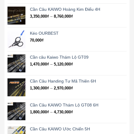
Cần Câu KAIWO Hoàng Kim Điếu 4H
Khoảng
–
3,350,000
₫
8,760,000
₫
giá:
từ
3,350,000₫
Kéo OURBEST
đến
70,000
₫
8,760,000₫
Cần câu Kaiwo Thám Lộ GT09
Khoảng
–
1,470,000
₫
5,120,000
₫
giá:
từ
1,470,000₫
Cần Câu Handing Tư Mã Thiên 6H
đến
Khoảng
–
1,300,000
₫
2,970,000
₫
5,120,000₫
giá:
từ
1,300,000₫
Cần Câu KAIWO Thám Lộ GT08 6H
đến
Khoảng
–
1,800,000
₫
4,730,000
₫
2,970,000₫
giá:
từ
1,800,000₫
Cần Câu KAIWO Ước Chiến 5H
đến