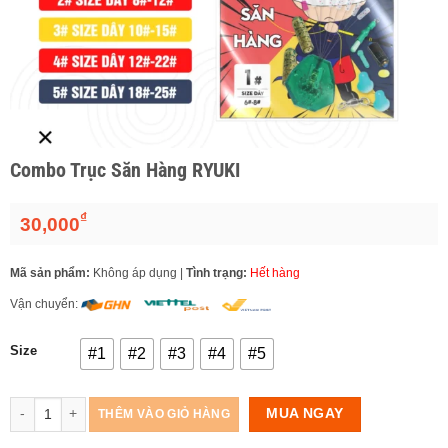
Combo Trục Săn Hàng RYUKI
₫
30,000
Mã sản phẩm:
Không áp dụng
|
Tình trạng:
Hết hàng
Vận chuyển:
Size
#1
#2
#3
#4
#5
Số lượng
MUA NGAY
THÊM VÀO GIỎ HÀNG