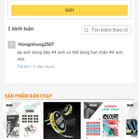
GỬI
1 bình luận
Hongnhung2507
H
dạ anh dùng dây #4 anh có thể dùng hạt chặn #4 anh
nhé
Trả lời
•
5 năm trước
SẢN PHẨM BÁN CHẠY