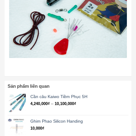
Sản phẩm liên quan
Cần câu Kaiwo Tiềm Phục 5H
Khoảng
–
4,240,000
₫
10,100,000
₫
giá:
từ
4,240,000₫
Ghim Phao Silicon Handing
đến
10,000
₫
10,100,000₫