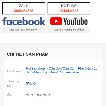
ZALO
HOTLINE
0943434326
0943434326
Vietnam Fishing vui nhộn
Vietnam Fishing TV bổ ích
CHI TIẾT SẢN PHẨM
Fishing shop
>
Câu đơn/Câu đài
>
Phụ kiện câu
Danh mục
đài
>
Mani/ Hạt chặn/ Phụ kiện khác
Thương
RYUKI
hiệu
Size
#1, #2, #3, #4, #5