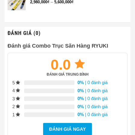
Khoảng
–
2,980,000
₫
5,600,000
₫
4,730,000₫
giá:
từ
2,980,000₫
đến
5,600,000₫
ĐÁNH GIÁ (0)
Đánh giá Combo Trục Săn Hàng RYUKI
0.0
ĐÁNH GIÁ TRUNG BÌNH
0%
| 0 đánh giá
5
0%
| 0 đánh giá
4
0%
| 0 đánh giá
3
0%
| 0 đánh giá
2
0%
| 0 đánh giá
1
ĐÁNH GIÁ NGAY