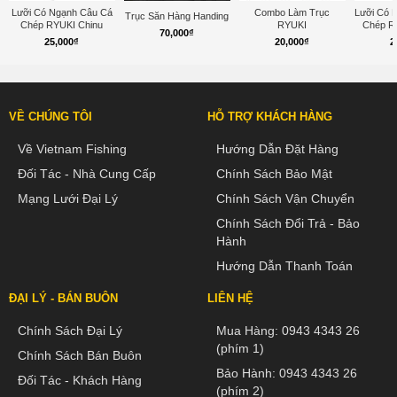
Lưỡi Có Ngạnh Câu Cá
Combo Làm Trục
Lưỡi Có 
Trục Săn Hàng Handing
Chép RYUKI Chinu
RYUKI
Chép R
70,000
₫
25,000
₫
20,000
₫
2
VỀ CHÚNG TÔI
HỖ TRỢ KHÁCH HÀNG
Về Vietnam Fishing
Hướng Dẫn Đặt Hàng
Đối Tác - Nhà Cung Cấp
Chính Sách Bảo Mật
Mạng Lưới Đại Lý
Chính Sách Vận Chuyển
Chính Sách Đổi Trả - Bảo
Hành
Hướng Dẫn Thanh Toán
ĐẠI LÝ - BÁN BUÔN
LIÊN HỆ
Chính Sách Đại Lý
Mua Hàng:
0943 4343 26
(phím 1)
Chính Sách Bán Buôn
Bảo Hành:
0943 4343 26
Đối Tác - Khách Hàng
(phím 2)