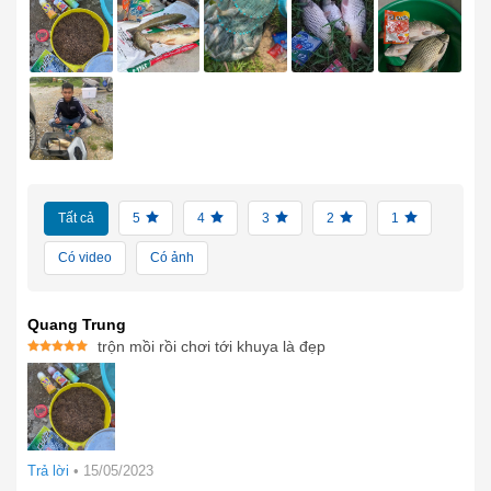
Tất cả
5
4
3
2
1
Có video
Có ảnh
Quang Trung
trộn mồi rồi chơi tới khuya là đẹp
Được xếp
hạng
5
5
sao
Trả lời
•
15/05/2023