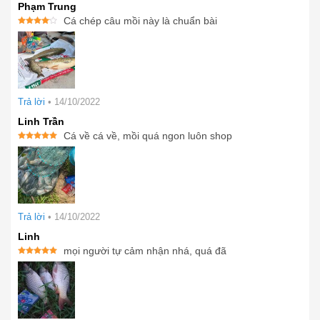
Phạm Trung
Cá chép câu mồi này là chuẩn bài
Được
xếp
hạng
4
5 sao
Trả lời
•
14/10/2022
Linh Trần
Cá về cá về, mồi quá ngon luôn shop
Được xếp
hạng
5
5
sao
Trả lời
•
14/10/2022
Linh
mọi người tự cảm nhận nhá, quá đã
Được xếp
hạng
5
5
sao