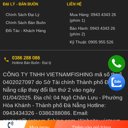
ĐẠI LÝ - BÁN BUÔN
LIÊN HỆ
Chính Sách Đại Lý
Mua Hàng:
0943 4343 26
(phím 1)
Chính Sách Bán Buôn
Bảo Hành:
0943 4343 26
Đối Tác - Khách Hàng
(phím 2)
Kỹ Thuật:
0905 955 526
0386 288 086
Hotline Bán Buôn - Đại lý
CÔNG TY TNHH VIETNAMFISHING mã số thuế
0402027097 do Sở Tài chính Thành phố Đà
Nẵng cấp thay đổi lần thứ 2 vào ngày
01/04/2025. Địa chỉ: 04 Ngô Chân Lưu - Phường
Hòa Khánh - Thành phố Đà Nẵng Hotline:
0943434326 - 0386288086. Email:
contact@vietnam-fishing.com. Website: vietnam-
Mua ngay
Thêm vào giỏ hàng