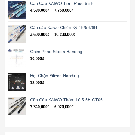
1,180,000₫
Cần Câu KAIWO Tiềm Phục 6.5H
đến
Khoảng
–
4,580,000
₫
7,750,000
₫
3,540,000₫
giá:
từ
4,580,000₫
Cần câu Kaiwo Chiến Kỳ 4H/5H/6H
đến
Khoảng
–
3,600,000
₫
10,230,000
₫
7,750,000₫
giá:
từ
3,600,000₫
Ghim Phao Silicon Handing
đến
10,000
₫
10,230,000₫
Hạt Chặn Silicon Handing
12,000
₫
Cần Câu KAIWO Thám Lộ 5.5H GT06
Khoảng
–
3,340,000
₫
6,020,000
₫
giá:
từ
3,340,000₫
đến
6,020,000₫