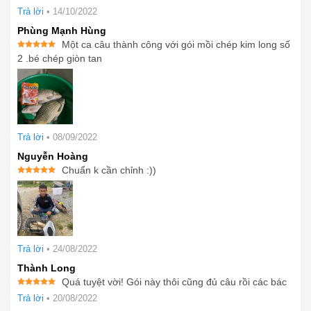
Trả lời
•
14/10/2022
Phùng Mạnh Hùng
Một ca câu thành công với gói mồi chép kim long số
Được xếp
2 .bé chép giòn tan
hạng
5
5
sao
Trả lời
•
08/09/2022
Nguyễn Hoàng
Chuẩn k cần chỉnh :))
Được xếp
hạng
5
5
sao
Trả lời
•
24/08/2022
Thành Long
Quá tuyệt vời! Gói này thôi cũng đủ câu rồi các bác
Được xếp
Trả lời
•
20/08/2022
hạng
5
5
sao