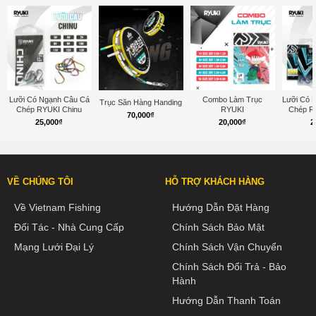
Lưỡi Có Ngạnh Câu Cá
Combo Làm Trục
Lưỡi Có 
Trục Săn Hàng Handing
Chép RYUKI Chinu
RYUKI
Chép R
70,000
₫
25,000
₫
20,000
₫
2
VỀ CHÚNG TÔI
HỖ TRỢ KHÁCH HÀNG
Về Vietnam Fishing
Hướng Dẫn Đặt Hàng
Đối Tác - Nhà Cung Cấp
Chính Sách Bảo Mật
Mạng Lưới Đại Lý
Chính Sách Vận Chuyển
Chính Sách Đổi Trả - Bảo
Hành
Hướng Dẫn Thanh Toán