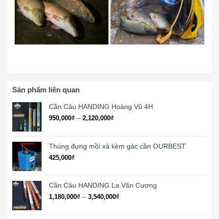
Sản phẩm liên quan
Cần Câu HANDING Hoàng Vũ 4H
Khoảng
–
950,000
₫
2,120,000
₫
giá:
từ
950,000₫
Thùng đựng mồi xả kèm gác cần OURBEST
đến
425,000
₫
2,120,000₫
Cần Câu HANDING La Văn Cương
Khoảng
–
1,180,000
₫
3,540,000
₫
giá:
từ