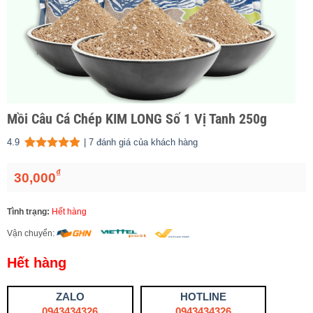
Mồi Câu Cá Chép KIM LONG Số 1 Vị Tanh 250g
4.9
|
7
đánh giá của khách hàng
4.86
7
trên 5 dựa trên
đánh giá
₫
30,000
Tình trạng:
Hết hàng
Vận chuyển:
Hết hàng
ZALO
HOTLINE
0943434326
0943434326