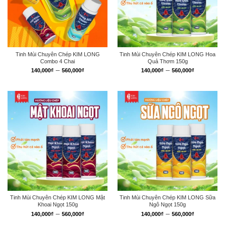
Tinh Mùi Chuyên Chép KIM LONG
Tinh Mùi Chuyên Chép KIM LONG Hoa
Combo 4 Chai
Quả Thơm 150g
Khoảng
Khoảng
–
–
140,000
₫
560,000
₫
140,000
₫
560,000
₫
giá:
giá:
từ
từ
140,000₫
140,000₫
đến
đến
560,000₫
560,000₫
Tinh Mùi Chuyên Chép KIM LONG Mật
Tinh Mùi Chuyên Chép KIM LONG Sữa
Khoai Ngọt 150g
Ngô Ngọt 150g
Khoảng
Khoảng
–
–
140,000
₫
560,000
₫
140,000
₫
560,000
₫
giá:
giá: