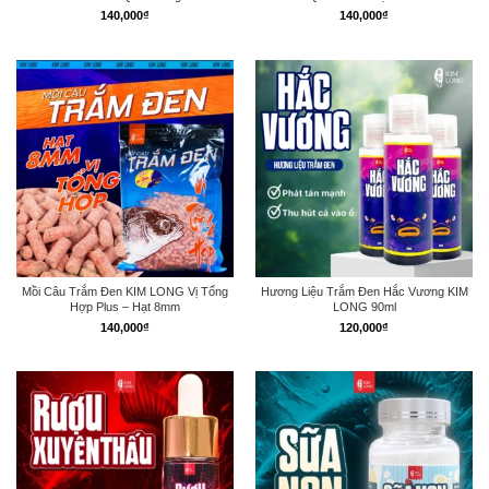
140,000
₫
140,000
₫
Mồi Câu Trắm Đen KIM LONG Vị Tổng
Hương Liệu Trắm Đen Hắc Vương KIM
Hợp Plus – Hạt 8mm
LONG 90ml
140,000
₫
120,000
₫