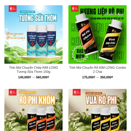
từ
từ
140,000₫
140,000₫
đến
đến
560,000₫
560,000₫
Tinh Mùi Chuyên Chép KIM LONG
Tinh Mùi Chuyên Rô KIM LONG Combo
Tương Sữa Thơm 150g
2 Chai
Khoảng
Khoảng
–
–
140,000
₫
560,000
₫
175,000
₫
350,000
₫
giá:
giá:
từ
từ
140,000₫
175,000₫
đến
đến
560,000₫
350,000₫