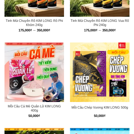
Tinh Mùi Chuyên Rô KIM LONG Rô Phi
Tinh Mùi Chuyên Rô KIM LONG Vua Rô
Khóm 240g
Phi 240g
Khoảng
Khoảng
–
–
175,000
₫
350,000
₫
175,000
₫
350,000
₫
giá:
giá:
từ
từ
175,000₫
175,000₫
đến
đến
350,000₫
350,000₫
Mồi Câu Cá Mè Quân Lữ KIM LONG
Mồi Câu Chép Vương KIM LONG 500g
400g
50,000
₫
50,000
₫