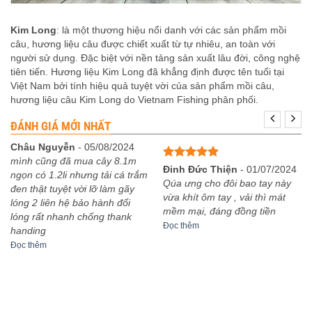
Kim Long
: là một thương hiệu nổi danh với các sản phẩm mồi
câu, hương liệu câu được chiết xuất từ tự nhiêu, an toàn với
người sử dụng. Đặc biệt với nền tảng sản xuất lâu đời, công nghệ
tiên tiến. Hương liệu Kim Long đã khẳng định được tên tuổi tại
Việt Nam bởi tính hiệu quả tuyệt vời của sản phẩm mồi câu,
hương liệu câu Kim Long do Vietnam Fishing phân phối.
ĐÁNH GIÁ MỚI NHẤT
Châu Nguyễn
-
05/08/2024
mình cũng đã mua cây 8.1m
Được xếp
Đinh Đức Thiện
-
01/07/2024
ngọn có 1.2li nhưng tải cá trắm
hạng
5
5
Qúa ưng cho đôi bao tay này
đen thật tuyệt vời lỡ làm gãy
sao
vừa khít ôm tay , vải thì mát
lóng 2 liên hệ bảo hành đổi
mềm mại, đáng đồng tiền
lóng rất nhanh chống thank
Đọc thêm
handing
Đọc thêm