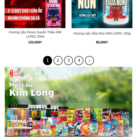
Hương Liệu Rượu Xuyên Thấu KIM
Hương Liệu Sữa Non KIM LONG 150g
LONG 20ml
120,000
₫
85,000
₫
1
2
3
4