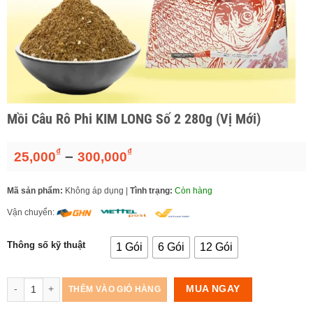
Mồi Câu Rô Phi KIM LONG Số 2 280g (Vị Mới)
₫
₫
Khoảng
–
25,000
300,000
giá:
từ
Mã sản phẩm:
Không áp dụng
|
Tình trạng:
Còn hàng
25,000₫
đến
Vận chuyển:
300,000₫
Thông số kỹ thuật
1 Gói
6 Gói
12 Gói
Số lượng
MUA NGAY
THÊM VÀO GIỎ HÀNG