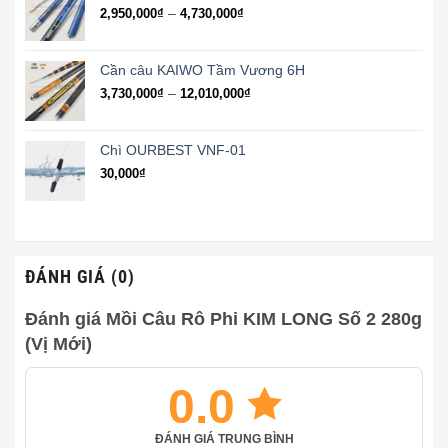
đến
Khoảng
–
2,950,000
₫
4,730,000
₫
5,600,000₫
giá:
từ
2,950,000₫
Cần câu KAIWO Tầm Vương 6H
đến
Khoảng
–
3,730,000
₫
12,010,000
₫
4,730,000₫
giá:
từ
3,730,000₫
Chì OURBEST VNF-01
đến
30,000
₫
12,010,000₫
ĐÁNH GIÁ (0)
Đánh giá Mồi Câu Rô Phi KIM LONG Số 2 280g
(Vị Mới)
0.0
ĐÁNH GIÁ TRUNG BÌNH