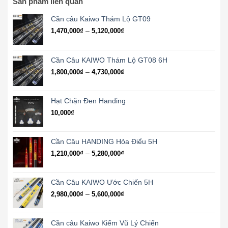
Sản phẩm liên quan
Cần câu Kaiwo Thám Lộ GT09
Khoảng
–
1,470,000
₫
5,120,000
₫
giá:
từ
1,470,000₫
Cần Câu KAIWO Thám Lộ GT08 6H
đến
Khoảng
–
1,800,000
₫
4,730,000
₫
5,120,000₫
giá:
từ
1,800,000₫
Hạt Chặn Đen Handing
đến
10,000
₫
4,730,000₫
Cần Câu HANDING Hỏa Điểu 5H
Khoảng
–
1,210,000
₫
5,280,000
₫
giá:
từ
1,210,000₫
Cần Câu KAIWO Ước Chiến 5H
đến
Khoảng
–
2,980,000
₫
5,600,000
₫
5,280,000₫
giá:
từ
2,980,000₫
Cần câu Kaiwo Kiếm Vũ Lý Chiến