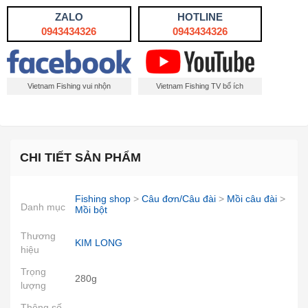
ZALO
HOTLINE
0943434326
0943434326
Vietnam Fishing vui nhộn
Vietnam Fishing TV bổ ích
CHI TIẾT SẢN PHẨM
Fishing shop
>
Câu đơn/Câu đài
>
Mồi câu đài
>
Danh mục
Mồi bột
Thương
KIM LONG
hiệu
Trọng
280g
lượng
Thông số