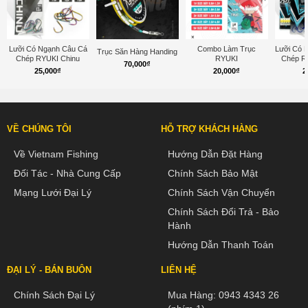
Lưỡi Có Ngạnh Câu Cá
Combo Làm Trục
Lưỡi Có 
Trục Săn Hàng Handing
Chép RYUKI Chinu
RYUKI
Chép R
70,000
₫
25,000
₫
20,000
₫
2
VỀ CHÚNG TÔI
HỖ TRỢ KHÁCH HÀNG
Về Vietnam Fishing
Hướng Dẫn Đặt Hàng
Đối Tác - Nhà Cung Cấp
Chính Sách Bảo Mật
Mạng Lưới Đại Lý
Chính Sách Vận Chuyển
Chính Sách Đổi Trả - Bảo
Hành
Hướng Dẫn Thanh Toán
ĐẠI LÝ - BÁN BUÔN
LIÊN HỆ
Chính Sách Đại Lý
Mua Hàng:
0943 4343 26