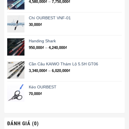
Khoảng
–
4,580,000
₫
7,750,000
₫
2,720,000₫
giá:
từ
4,580,000₫
Chì OURBEST VNF-01
đến
30,000
₫
7,750,000₫
Handing Shark
Khoảng
–
950,000
₫
4,240,000
₫
giá:
từ
950,000₫
Cần Câu KAIWO Thám Lộ 5.5H GT06
đến
Khoảng
–
3,340,000
₫
6,020,000
₫
4,240,000₫
giá:
từ
3,340,000₫
Kéo OURBEST
đến
70,000
₫
6,020,000₫
ĐÁNH GIÁ (0)