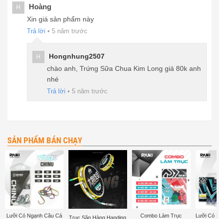
Hoàng
H
Xin giá sản phẩm này
Trả lời
•
5 năm trước
Hongnhung2507
H
chào anh, Trứng Sữa Chua Kim Long giá 80k anh
nhé
Trả lời
•
5 năm trước
SẢN PHẨM BÁN CHẠY
Lưỡi Có Ngạnh Câu Cá
Combo Làm Trục
Lưỡi Có 
Trục Săn Hàng Handing