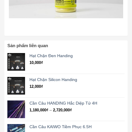
Sản phẩm liên quan
Hạt Chặn Đen Handing
10,000
₫
Hạt Chặn Silicon Handing
12,000
₫
Cần Câu HANDING Hắc Diệp Tử 4H
Khoảng
–
1,180,000
₫
2,720,000
₫
giá:
từ
1,180,000₫
Cần Câu KAIWO Tiềm Phục 6.5H
đến