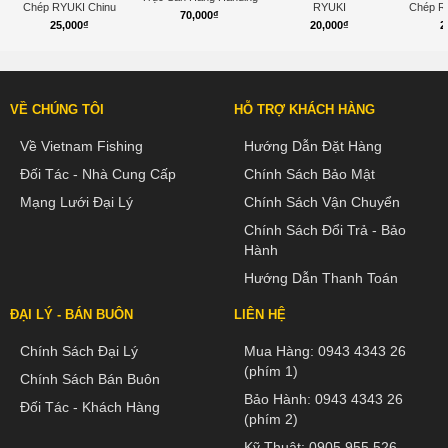
Chép RYUKI Chinu
RYUKI
Chép R
70,000
₫
25,000
₫
20,000
₫
2
VỀ CHÚNG TÔI
HỖ TRỢ KHÁCH HÀNG
Về Vietnam Fishing
Hướng Dẫn Đặt Hàng
Đối Tác - Nhà Cung Cấp
Chính Sách Bảo Mật
Mạng Lưới Đại Lý
Chính Sách Vận Chuyển
Chính Sách Đổi Trả - Bảo
Hành
Hướng Dẫn Thanh Toán
ĐẠI LÝ - BÁN BUÔN
LIÊN HỆ
Chính Sách Đại Lý
Mua Hàng:
0943 4343 26
(phím 1)
Chính Sách Bán Buôn
Bảo Hành:
0943 4343 26
Đối Tác - Khách Hàng
(phím 2)
Kỹ Thuật:
0905 955 526