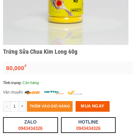
Trứng Sữa Chua Kim Long 60g
₫
80,000
Tình trạng:
Còn hàng
Vận chuyển:
Số lượng
MUA NGAY
THÊM VÀO GIỎ HÀNG
ZALO
HOTLINE
0943434326
0943434326