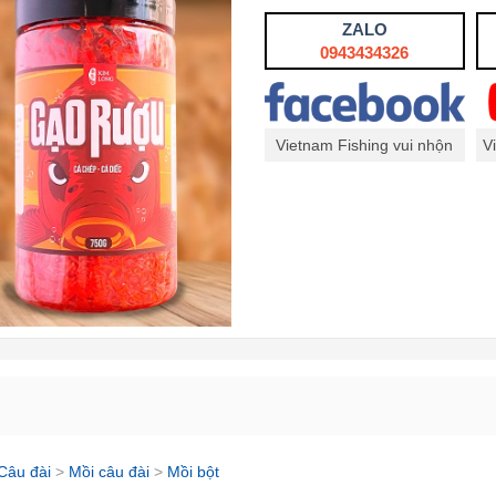
ZALO
0943434326
Vietnam Fishing vui nhộn
V
Câu đài
>
Mồi câu đài
>
Mồi bột