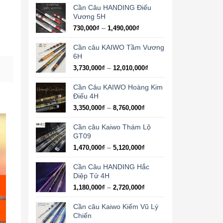
từ
Cần Câu HANDING Điếu
4,580,000₫
Vương 5H
đến
Khoảng
–
730,000
₫
1,490,000
₫
7,750,000₫
giá:
từ
Cần câu KAIWO Tầm Vương
730,000₫
6H
đến
Khoảng
–
3,730,000
₫
12,010,000
₫
1,490,000₫
giá:
từ
Cần Câu KAIWO Hoàng Kim
3,730,000₫
Điếu 4H
đến
Khoảng
–
3,350,000
₫
8,760,000
₫
12,010,000₫
giá:
từ
Cần câu Kaiwo Thám Lộ
3,350,000₫
GT09
đến
Khoảng
–
1,470,000
₫
5,120,000
₫
8,760,000₫
giá:
từ
Cần Câu HANDING Hắc
1,470,000₫
Diệp Tử 4H
đến
Khoảng
–
1,180,000
₫
2,720,000
₫
5,120,000₫
giá:
từ
Cần câu Kaiwo Kiếm Vũ Lý
1,180,000₫
Chiến
đến