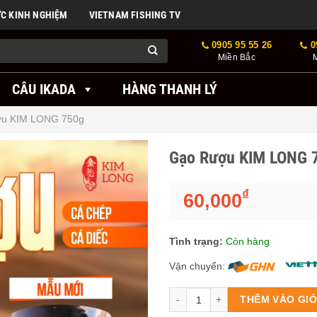
ỨC KINH NGHIỆM
VIETNAM FISHING TV
0905 95 55 26
0
Miền Bắc
CÂU IKADA
HÀNG THANH LÝ
u KIM LONG 750g
Gạo Rượu KIM LONG 
₫
60,000
Tình trạng:
Còn hàng
Vận chuyển:
Số lượng
THÊM VÀO GI