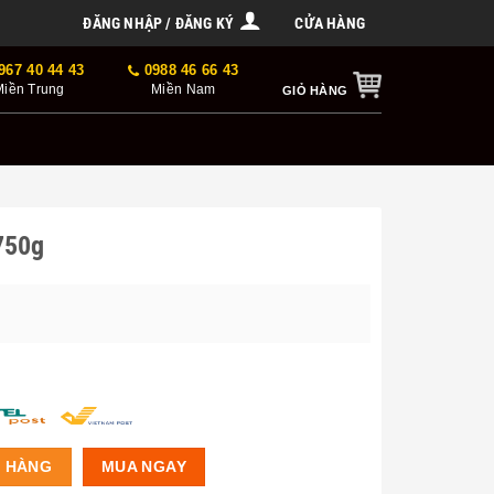
ĐĂNG NHẬP / ĐĂNG KÝ
CỬA HÀNG
967 40 44 43
0988 46 66 43
Miền Trung
Miền Nam
GIỎ HÀNG
750g
Ỏ HÀNG
MUA NGAY