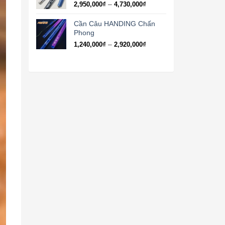
Khoảng
–
2,950,000
₫
4,730,000
₫
2,720,000₫
giá:
từ
Cần Câu HANDING Chấn
2,950,000₫
Phong
đến
Khoảng
–
1,240,000
₫
2,920,000
₫
4,730,000₫
giá:
từ
1,240,000₫
đến
2,920,000₫