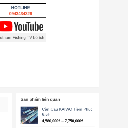
HOTLINE
0943434326
ietnam Fishing TV bổ ích
Sản phẩm liên quan
Cần Câu KAIWO Tiềm Phục
6.5H
Khoảng
–
4,580,000
₫
7,750,000
₫
giá: