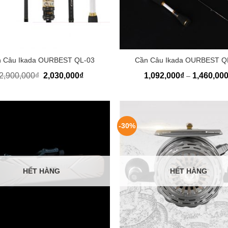
+
 Câu Ikada OURBEST QL-03
Cần Câu Ikada OURBEST Q
2,900,000
₫
2,030,000
₫
1,092,000
₫
1,460,00
–
-30%
HẾT HÀNG
HẾT HÀNG