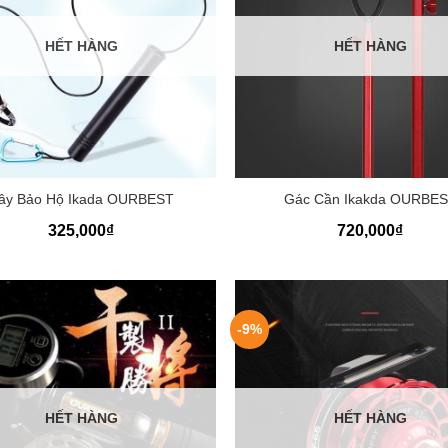
HẾT HÀNG
HẾT HÀNG
+
ây Bảo Hộ Ikada OURBEST
Gác Cần Ikakda OURBE
325,000
₫
720,000
₫
-9%
HẾT HÀNG
HẾT HÀNG