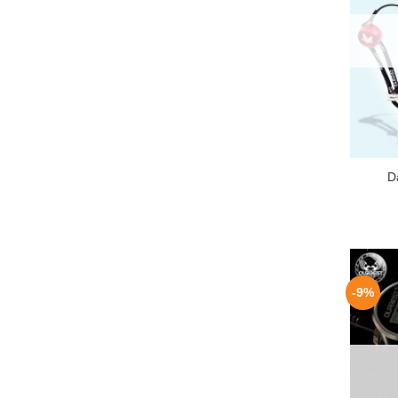
+
D
-9%