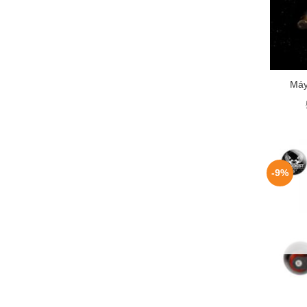
+
Máy
-9%