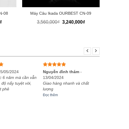
+
N-08
Máy Câu Ikada OURBEST CN-09
Giá
Giá
Giá
₫
3,560,000
₫
3,240,000
₫
hiện
gốc
hiện
tại
là:
tại
.
là:
3,560,000₫.
là:
2,640,000₫.
3,240,000₫.
Được xếp
25/05/2024
Nguyễn đình thám
-
hạng
5
5
c 6 năm mà cần vẫn
13/04/2024
sao
 độ nẩy tuyệt vời,
Giao hàng nhanh và chất
t phê
lượng
Đọc thêm