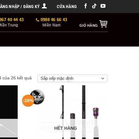
ĂNG NHẬP / ĐĂNG KÝ
CỬA HÀNG
967 40 44 43
0988 46 66 43
Miền Trung
Miền Nam
GIỎ HÀNG
4 của 26 kết quả
-28%
HẾT HÀNG