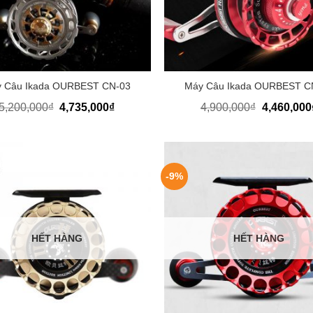
+
 Câu Ikada OURBEST CN-03
Máy Câu Ikada OURBEST C
Giá
Giá
Giá
5,200,000
₫
4,735,000
₫
4,900,000
₫
4,460,000
gốc
hiện
gốc
là:
tại
là:
5,200,000₫.
là:
4,900,000₫
4,735,000₫.
-9%
HẾT HÀNG
HẾT HÀNG