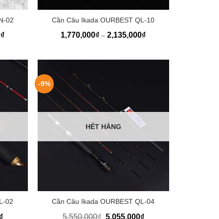
+
N-02
Cần Câu Ikada OURBEST QL-10
Khoảng
Khoảng
0
₫
1,770,000
₫
2,135,000
₫
–
giá:
giá:
từ
từ
5,544,000₫
1,770,000₫
đến
đến
7,920,000₫
2,135,000₫
-9%
HẾT HÀNG
+
L-02
Cần Câu Ikada OURBEST QL-04
₫
5,550,000
₫
5,055,000
₫