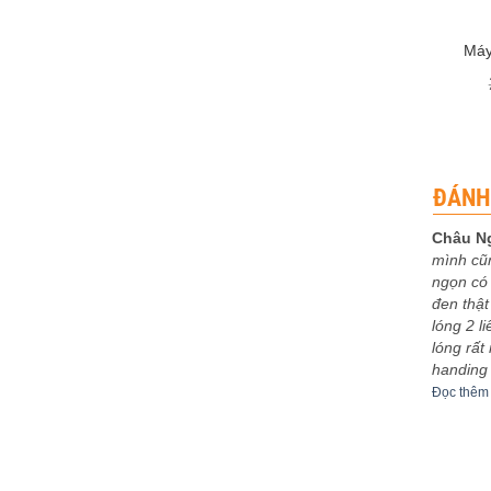
+
Máy
ĐÁNH
Châu N
mình cũ
 xếp
Được xếp
eptu
-
03/12/2023
Sơn Ca
-
30/11/2023
ngọn có 
5
5
hạng
5
5
bo khoe
5m4 tuyệt vời
đen thật
sao
êm
Đọc thêm
lóng 2 l
lóng rất
handing
Đọc thêm