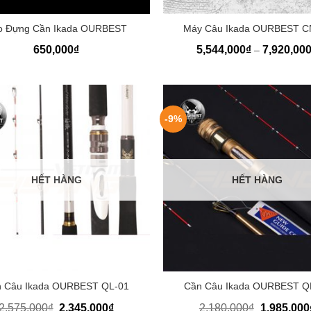
+
o Đựng Cần Ikada OURBEST
Máy Câu Ikada OURBEST C
650,000
₫
5,544,000
₫
7,920,00
–
-9%
HẾT HÀNG
HẾT HÀNG
+
 Câu Ikada OURBEST QL-01
Cần Câu Ikada OURBEST Q
2,575,000
₫
2,345,000
₫
2,180,000
₫
1,985,000