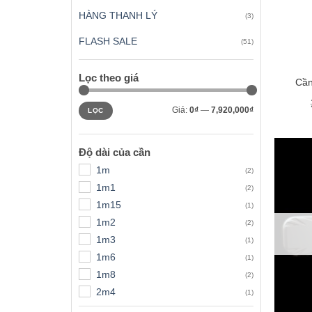
HÀNG THANH LÝ
(3)
FLASH SALE
(51)
+
Lọc theo giá
Cần
Giá
Giá
Giá:
0₫
—
7,920,000₫
LỌC
tối
tối
thiểu
đa
Độ dài của cần
1m
(2)
1m1
(2)
1m15
(1)
1m2
(2)
1m3
(1)
1m6
(1)
1m8
(2)
2m4
(1)