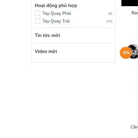
+
Hoạt động phù hợp
Ba
Tay Quay Phải
(9)
Tay Quay Trái
(10)
Tin tức mới
Video mới
-9%
+
Cần