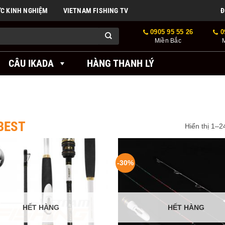
ỨC KINH NGHIỆM
VIETNAM FISHING TV
Đ
0905 95 55 26
0
Miền Bắc
CÂU IKADA
HÀNG THANH LÝ
BEST
Hiển thị 1–2
-30%
HẾT HÀNG
HẾT HÀNG