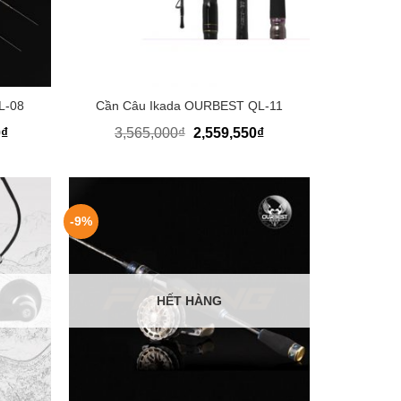
+
L-08
Cần Câu Ikada OURBEST QL-11
Khoảng
0
₫
3,565,000
₫
2,559,550
₫
giá:
từ
1,092,000₫
đến
1,460,000₫
-9%
HẾT HÀNG