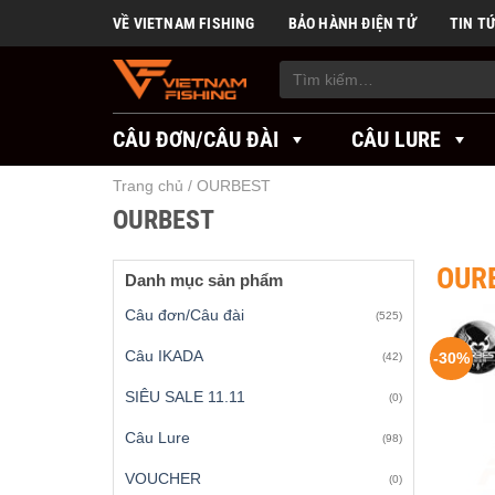
Skip
VỀ VIETNAM FISHING
BẢO HÀNH ĐIỆN TỬ
TIN T
to
content
Tìm
kiếm:
CÂU ĐƠN/CÂU ĐÀI
CÂU LURE
Trang chủ
/
OURBEST
OURBEST
OUR
Danh mục sản phẩm
Câu đơn/Câu đài
(525)
Câu IKADA
-30%
(42)
SIÊU SALE 11.11
(0)
Câu Lure
(98)
VOUCHER
(0)