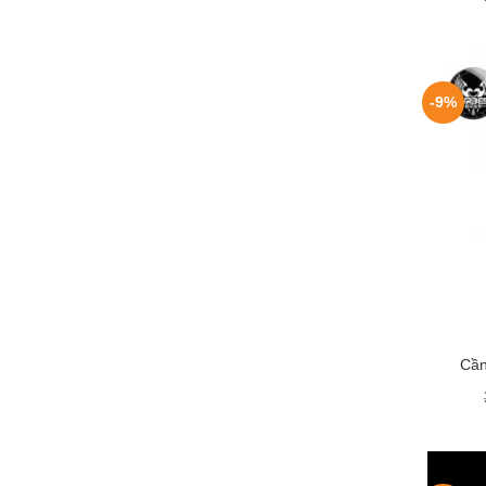
-9%
+
Cần