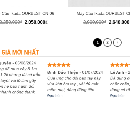
+
 Câu Ikada OURBEST CN-06
Máy Câu Ikada OURBEST C
Giá
Giá
Giá
2,250,000
₫
2,050,000
₫
2,900,000
₫
2,640,000
gốc
hiện
gốc
là:
tại
là:
2,250,000₫.
là:
2,900,000₫
2,050,000₫.
1
2
 GIÁ MỚI NHẤT
guyễn
-
05/08/2024
ng đã mua cây 8.1m
Được xếp
Được xếp
Đinh Đức Thiện
-
01/07/2024
Lê Anh
-
1.2li nhưng tải cá trắm
hạng
5
5
hạng
5
5
Qúa ưng cho đôi bao tay này
Đã dùng d
 tuyệt vời lỡ làm gãy
sao
sao
vừa khít ôm tay , vải thì mát
chắc chắn,
iên hệ bảo hành đổi
mềm mại, đáng đồng tiền
dòng cá rấ
 nhanh chống thank
Đọc thêm
Đọc thêm