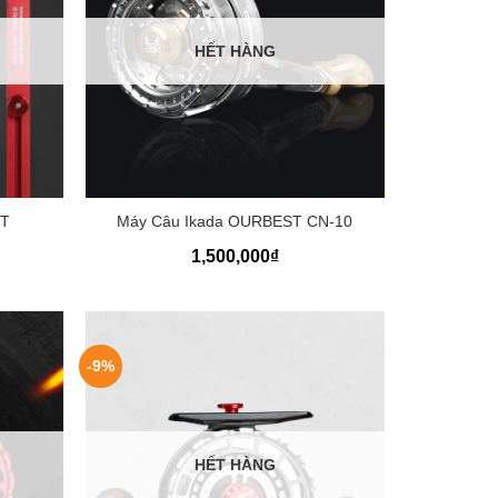
HẾT HÀNG
+
ST
Máy Câu Ikada OURBEST CN-10
1,500,000
₫
-9%
HẾT HÀNG