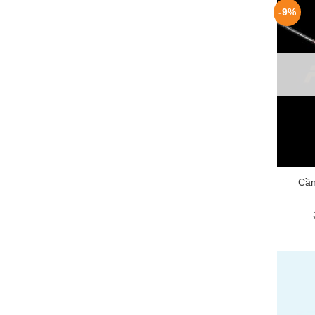
-9%
+
Cần