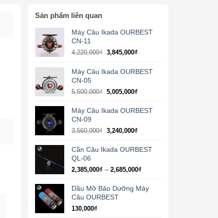
Sản phẩm liên quan
Máy Câu Ikada OURBEST
CN-11
Giá
Giá
4,220,000
₫
3,845,000
₫
gốc
hiện
là:
tại
Máy Câu Ikada OURBEST
4,220,000₫.
là:
CN-05
3,845,000₫.
Giá
Giá
5,500,000
₫
5,005,000
₫
gốc
hiện
là:
tại
Máy Câu Ikada OURBEST
5,500,000₫.
là:
CN-09
5,005,000₫.
Giá
Giá
3,560,000
₫
3,240,000
₫
gốc
hiện
là:
tại
Cần Câu Ikada OURBEST
3,560,000₫.
là:
QL-06
3,240,000₫.
Khoảng
–
2,385,000
₫
2,685,000
₫
giá:
từ
Dầu Mỡ Bảo Dưỡng Máy
2,385,000₫
Câu OURBEST
đến
130,000
₫
2,685,000₫