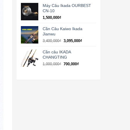
Máy Câu Ikada OURBEST
CN-10
1,500,000
₫
Cần Câu Kaiwo Ikada
Jianwu
Giá
Giá
3,400,000
₫
3,095,000
₫
gốc
hiện
là:
tại
Cần câu IKADA
3,400,000₫.
là:
CHANGTING
3,095,000₫.
Giá
Giá
1,000,000
₫
700,000
₫
gốc
hiện
là:
tại
1,000,000₫.
là:
700,000₫.