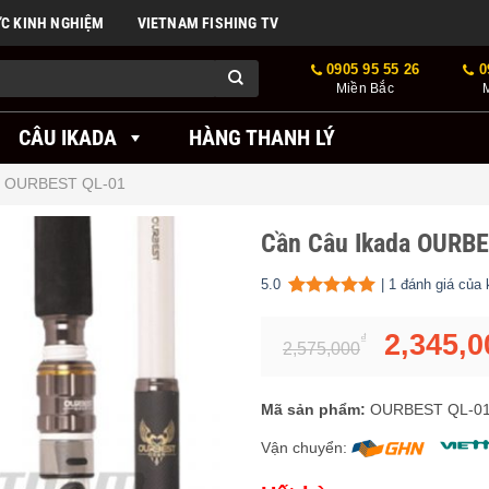
ỨC KINH NGHIỆM
VIETNAM FISHING TV
0905 95 55 26
0
Miền Bắc
CÂU IKADA
HÀNG THANH LÝ
a OURBEST QL-01
Cần Câu Ikada OURB
5.0
|
1
đánh giá của 
5.00
1
trên 5 dựa trên
đánh
2,345,0
₫
2,575,000
Mã sản phẩm:
OURBEST QL-0
Vận chuyển: