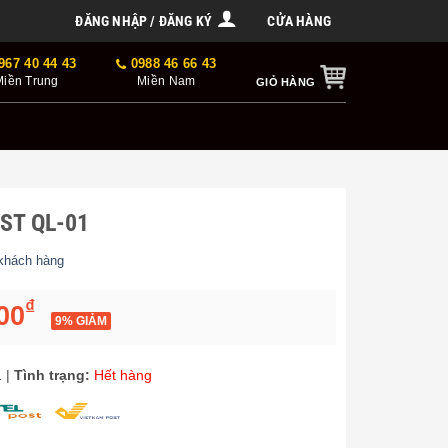
ĐĂNG NHẬP / ĐĂNG KÝ
CỬA HÀNG
967 40 44 43
0988 46 66 43
Miền Trung
Miền Nam
GIỎ HÀNG
EST QL-01
khách hàng
 giá
₫
00
9% GIẢM
1
|
Tình trạng:
Hết hàng