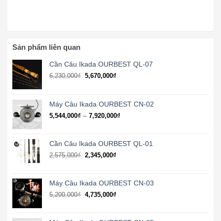
Sản phẩm liên quan
Cần Câu Ikada OURBEST QL-07
6,230,000
₫
5,670,000
₫
Máy Câu Ikada OURBEST CN-02
Khoảng
–
5,544,000
₫
7,920,000
₫
giá:
từ
5,544,000₫
Cần Câu Ikada OURBEST QL-01
đến
2,575,000
₫
2,345,000
₫
7,920,000₫
Máy Câu Ikada OURBEST CN-03
Giá
Giá
5,200,000
₫
4,735,000
₫
gốc
hiện
là:
tại
5,200,000₫.
là: