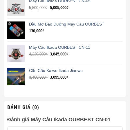
Máy Câu Ikada OURBEST CN-05
4,735,000₫.
Giá
Giá
5,500,000
₫
5,005,000
₫
gốc
hiện
là:
tại
5,500,000₫.
là:
Dầu Mỡ Bảo Dưỡng Máy Câu OURBEST
5,005,000₫.
130,000
₫
Máy Câu Ikada OURBEST CN-11
Giá
Giá
4,220,000
₫
3,845,000
₫
gốc
hiện
là:
tại
4,220,000₫.
là:
Cần Câu Kaiwo Ikada Jianwu
3,845,000₫.
Giá
Giá
3,400,000
₫
3,095,000
₫
gốc
hiện
là:
tại
3,400,000₫.
là:
3,095,000₫.
ĐÁNH GIÁ (0)
Đánh giá Máy Câu Ikada OURBEST CN-01