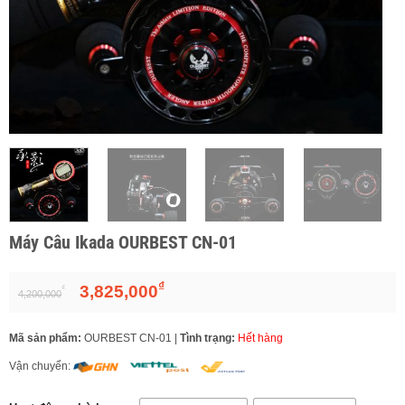
Máy Câu Ikada OURBEST CN-01
₫
Giá
Giá
3,825,000
₫
4,200,000
gốc
hiện
là:
tại
Mã sản phẩm:
OURBEST CN-01
|
Tình trạng:
Hết hàng
4,200,000₫.
là:
3,825,000₫.
Vận chuyển: