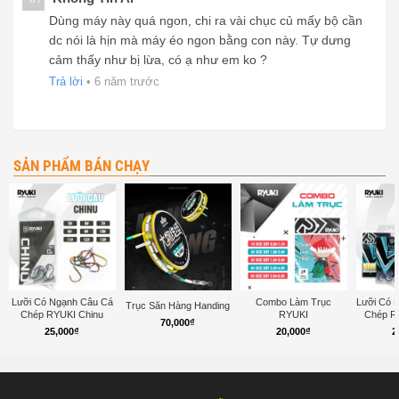
Dùng máy này quá ngon, chi ra vài chục củ mấy bộ cần
dc nói là hịn mà máy éo ngon bằng con này. Tự dưng
cảm thấy như bị lừa, có ạ như em ko ?
Trả lời
•
6 năm trước
SẢN PHẨM BÁN CHẠY
Lưỡi Có Ngạnh Câu Cá
Combo Làm Trục
Lưỡi Có 
Trục Săn Hàng Handing
Chép RYUKI Chinu
RYUKI
Chép R
70,000
₫
25,000
₫
20,000
₫
2