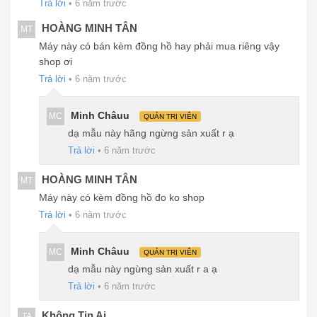
Trả lời
•
6 năm trước
HOÀNG MINH TÂN
MT
Máy này có bán kèm đồng hồ hay phải mua riêng vậy
shop ơi
Trả lời
•
6 năm trước
Minh Châuu
MC
QUẢN TRỊ VIÊN
dạ mẫu này hãng ngừng sản xuất r ạ
Trả lời
•
6 năm trước
HOÀNG MINH TÂN
MT
Máy này có kèm đồng hồ đo ko shop
Trả lời
•
6 năm trước
Minh Châuu
MC
QUẢN TRỊ VIÊN
dạ mẫu này ngừng sản xuất r a ạ
Trả lời
•
6 năm trước
Không Tin Ai
TA