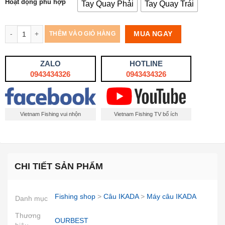
Hoạt động phù hợp
Tay Quay Phải
Tay Quay Trái
Số lượng
MUA NGAY
THÊM VÀO GIỎ HÀNG
ZALO
HOTLINE
0943434326
0943434326
Vietnam Fishing vui nhộn
Vietnam Fishing TV bổ ích
CHI TIẾT SẢN PHẨM
Fishing shop
>
Câu IKADA
>
Máy câu IKADA
Danh mục
Thương
OURBEST