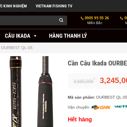
ỨC KINH NGHIỆM
VIETNAM FISHING TV
0905 95 55 26
0
Miền Bắc
CÂU IKADA
HÀNG THANH LÝ
a OURBEST QL-05
Cần Câu Ikada OURB
3,245,0
₫
3,565,000
Mã sản phẩm:
OURBEST QL-0
Vận chuyển:
Hết hàng