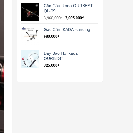
Cần Câu Ikada OURBEST
QL-09
3,960,000
₫
3,605,000
₫
Gác Cần IKADA Handing
680,000
₫
Dây Bảo Hộ Ikada
OURBEST
325,000
₫