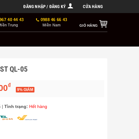
ĐĂNG NHẬP / ĐĂNG KÝ
CỬA HÀNG
967 40 44 43
0988 46 66 43
Miền Trung
Miền Nam
GIỎ HÀNG
EST QL-05
₫
00
9% GIẢM
5
|
Tình trạng:
Hết hàng