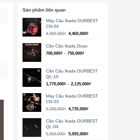
Sản phẩm liên quan
Máy Câu Ikada OURBEST
CN-04
Giá
Giá
4,900,000
₫
4,460,000
₫
gốc
hiện
là:
tại
Cần Câu Ikada Doao
4,900,000₫.
là:
Khoảng
–
700,000
₫
750,000
₫
4,460,000₫.
giá:
từ
700,000₫
Cần Câu Ikada OURBEST
đến
QL-10
750,000₫
Khoảng
–
1,770,000
₫
2,135,000
₫
giá:
từ
Máy Câu Ikada OURBEST
1,770,000₫
CN-03
đến
Giá
Giá
5,200,000
₫
4,735,000
₫
2,135,000₫
gốc
hiện
là:
tại
Cần Câu Ikada OURBEST
5,200,000₫.
là:
QL-04
4,735,000₫.
5,550,000
₫
5,055,000
₫