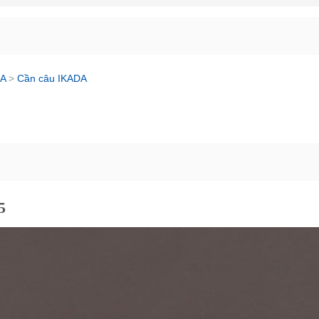
A
>
Cần câu IKADA
5