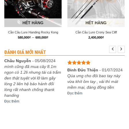
HẾT HÀNG
HẾT HÀNG
Cần Câu Lure Handing Rocky Kong
Cần Câu Lure Crony Sea Cliff
Khoảng
–
580,000
₫
600,000
₫
2,400,000
₫
giá:
từ
580,000₫
ĐÁNH GIÁ MỚI NHẤT
đến
600,000₫
Châu Nguyễn
-
05/08/2024
mình cũng đã mua cây 8.1m
Được xếp
Đinh Đức Thiện
-
01/07/2024
ngọn có 1.2li nhưng tải cá trắm
hạng
5
5
Qúa ưng cho đôi bao tay này
đen thật tuyệt vời lỡ làm gãy
sao
vừa khít ôm tay , vải thì mát
lóng 2 liên hệ bảo hành đổi
mềm mại, đáng đồng tiền
lóng rất nhanh chống thank
Đọc thêm
handing
Đọc thêm