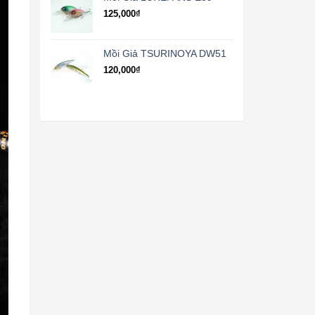
125,000
₫
Mồi Giả TSURINOYA DW51
120,000
₫