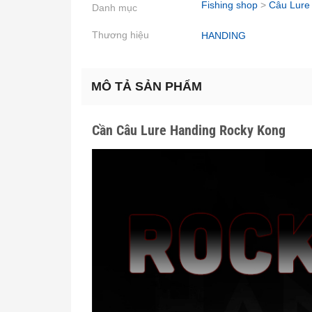
Fishing shop
>
Câu Lure
Danh mục
Thương hiệu
HANDING
MÔ TẢ SẢN PHẨM
Cần Câu Lure Handing Rocky Kong