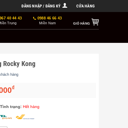
ĐĂNG NHẬP / ĐĂNG KÝ
CỬA HÀNG
967 40 44 43
0988 46 66 43
Miền Trung
Miền Nam
GIỎ HÀNG
g Rocky Kong
khách hàng
 giá
₫
000
Khoảng
giá:
từ
Tình trạng:
Hết hàng
580,000₫
đến
600,000₫