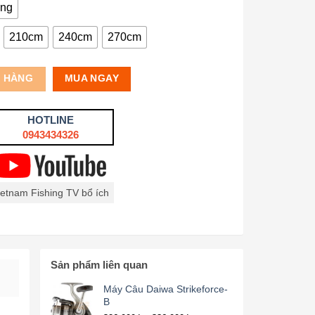
ng
210cm
240cm
270cm
Ỏ HÀNG
MUA NGAY
HOTLINE
0943434326
ietnam Fishing TV bổ ích
Sản phẩm liên quan
Máy Câu Daiwa Strikeforce-
B