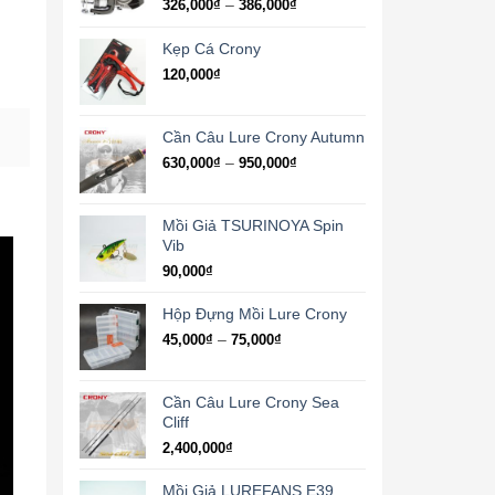
Khoảng
–
326,000
₫
386,000
₫
giá:
từ
Kẹp Cá Crony
326,000₫
120,000
₫
đến
386,000₫
Cần Câu Lure Crony Autumn
Khoảng
–
630,000
₫
950,000
₫
giá:
từ
630,000₫
Mồi Giả TSURINOYA Spin
đến
Vib
950,000₫
90,000
₫
Hộp Đựng Mồi Lure Crony
Khoảng
–
45,000
₫
75,000
₫
giá:
từ
45,000₫
Cần Câu Lure Crony Sea
đến
Cliff
75,000₫
2,400,000
₫
Mồi Giả LUREFANS E39