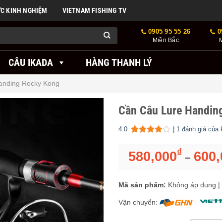
ỨC KINH NGHIỆM
VIETNAM FISHING TV
0905 95 55 26
0
Miền Bắc
CÂU IKADA
HÀNG THANH LÝ
anding Rocky Kong
Cần Câu Lure Handin
4.0
|
1
đánh giá của 
4.00
1
trên 5 dựa trên
đánh
₫
580,000
600,
–
Mã sản phẩm:
Không áp dụng
|
Vận chuyển: