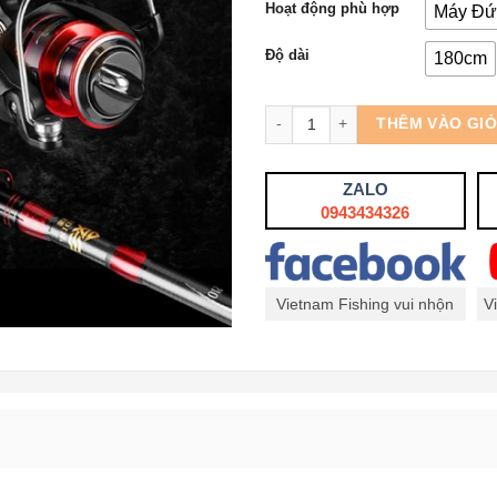
Hoạt động phù hợp
Máy Đứ
Độ dài
180cm
Số lượng
THÊM VÀO GI
ZALO
0943434326
Vietnam Fishing vui nhộn
V