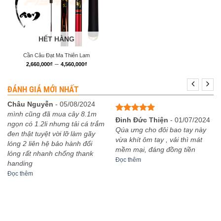
HẾT HÀNG
Cần Câu Đạt Ma Thiên Lam
Khoảng
–
2,660,000
₫
4,560,000
₫
giá:
từ
2,660,000₫
ĐÁNH GIÁ MỚI NHẤT
đến
4,560,000₫
Châu Nguyễn
-
05/08/2024
mình cũng đã mua cây 8.1m
Được xếp
Đinh Đức Thiện
-
01/07/2024
ngọn có 1.2li nhưng tải cá trắm
hạng
5
5
Qúa ưng cho đôi bao tay này
đen thật tuyệt vời lỡ làm gãy
sao
vừa khít ôm tay , vải thì mát
lóng 2 liên hệ bảo hành đổi
mềm mại, đáng đồng tiền
lóng rất nhanh chống thank
Đọc thêm
handing
Đọc thêm