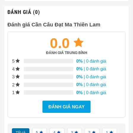
đến
5,120,000₫
ĐÁNH GIÁ (0)
Đánh giá Cần Câu Đạt Ma Thiên Lam
0.0
ĐÁNH GIÁ TRUNG BÌNH
0%
| 0 đánh giá
5
0%
| 0 đánh giá
4
0%
| 0 đánh giá
3
0%
| 0 đánh giá
2
0%
| 0 đánh giá
1
ĐÁNH GIÁ NGAY
Tất cả
5
4
3
2
1