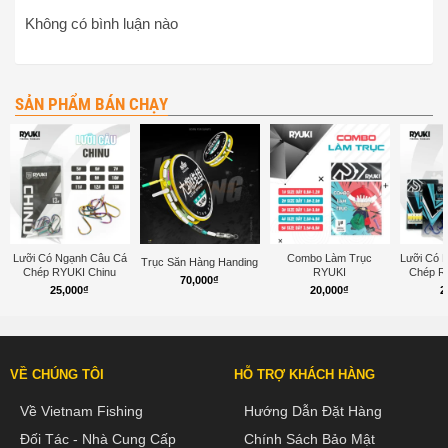
Không có bình luận nào
SẢN PHẨM BÁN CHẠY
Lưỡi Có Ngạnh Câu Cá
Combo Làm Trục
Lưỡi Có 
Trục Săn Hàng Handing
Chép RYUKI Chinu
RYUKI
Chép R
70,000
₫
25,000
₫
20,000
₫
2
VỀ CHÚNG TÔI
HỖ TRỢ KHÁCH HÀNG
Về Vietnam Fishing
Hướng Dẫn Đặt Hàng
Đối Tác - Nhà Cung Cấp
Chính Sách Bảo Mật