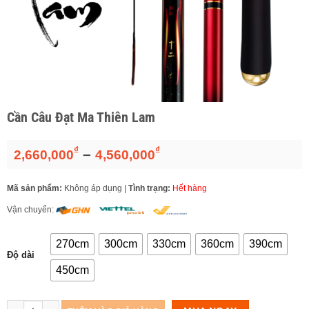
Cần Câu Đạt Ma Thiên Lam
₫
₫
Khoảng
–
2,660,000
4,560,000
giá:
từ
Mã sản phẩm:
Không áp dụng
|
Tình trạng:
Hết hàng
2,660,000₫
đến
Vận chuyển:
4,560,000₫
270cm
300cm
330cm
360cm
390cm
Độ dài
450cm
Số lượng