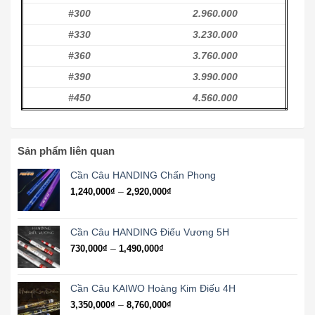
#300
2.960.000
#330
3.230.000
#360
3.760.000
#390
3.990.000
#450
4.560.000
Sản phẩm liên quan
Cần Câu HANDING Chấn Phong
Khoảng
–
1,240,000
₫
2,920,000
₫
giá:
từ
1,240,000₫
Cần Câu HANDING Điếu Vương 5H
đến
Khoảng
–
730,000
₫
1,490,000
₫
2,920,000₫
giá:
từ
730,000₫
Cần Câu KAIWO Hoàng Kim Điếu 4H
đến
Khoảng
–
3,350,000
₫
8,760,000
₫
1,490,000₫