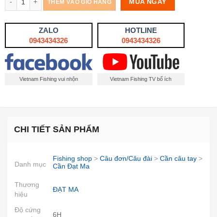
MUA NGAY
THÊM VÀO GIỎ HÀNG
ZALO
HOTLINE
0943434326
0943434326
Vietnam Fishing vui nhộn
Vietnam Fishing TV bổ ích
CHI TIẾT SẢN PHẨM
Fishing shop
>
Câu đơn/Câu đài
>
Cần câu tay
>
Danh mục
Cần Đạt Ma
Thương
ĐẠT MA
hiệu
Độ cứng
6H