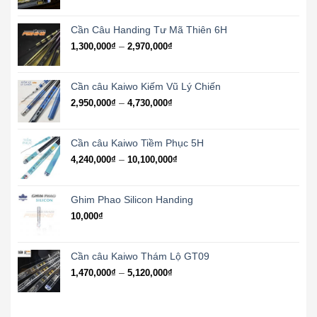
giá:
từ
3,350,000₫
Cần Câu Handing Tư Mã Thiên 6H
đến
Khoảng
–
1,300,000
₫
2,970,000
₫
8,760,000₫
giá:
từ
1,300,000₫
Cần câu Kaiwo Kiếm Vũ Lý Chiến
đến
Khoảng
–
2,950,000
₫
4,730,000
₫
2,970,000₫
giá:
từ
2,950,000₫
Cần câu Kaiwo Tiềm Phục 5H
đến
Khoảng
–
4,240,000
₫
10,100,000
₫
4,730,000₫
giá:
từ
4,240,000₫
Ghim Phao Silicon Handing
đến
10,000
₫
10,100,000₫
Cần câu Kaiwo Thám Lộ GT09
Khoảng
–
1,470,000
₫
5,120,000
₫
giá:
từ
1,470,000₫