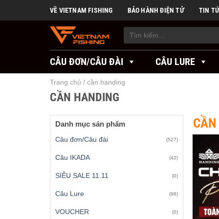
Skip
VỀ VIETNAM FISHING
BẢO HÀNH ĐIỆN TỬ
TIN T
to
content
Tìm
kiếm:
CÂU ĐƠN/CÂU ĐÀI
CÂU LURE
Trang chủ
/
cần handing
CẦN HANDING
CẦN
Danh mục sản phẩm
Câu đơn/Câu đài
(527)
Câu IKADA
(42)
SIÊU SALE 11.11
(0)
Câu Lure
(98)
VOUCHER
(0)