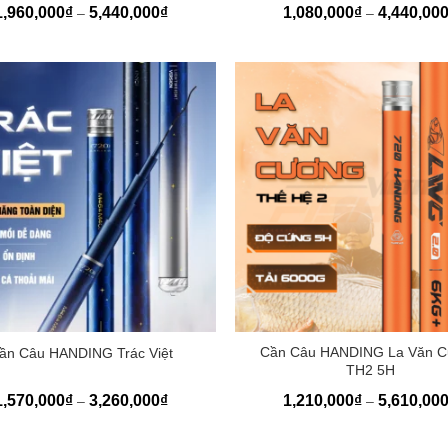
Khoảng
1,960,000
₫
5,440,000
₫
1,080,000
₫
4,440,00
–
–
giá:
từ
1,960,000₫
đến
5,440,000₫
+
Cần Câu HANDING La Văn 
ần Câu HANDING Trác Việt
TH2 5H
Khoảng
1,570,000
₫
3,260,000
₫
1,210,000
₫
5,610,00
–
–
giá:
từ
1,570,000₫