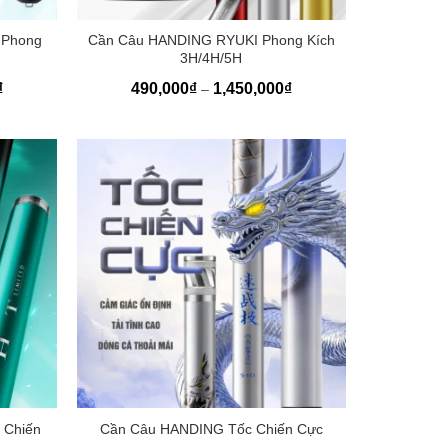
+
 Phong
Cần Câu HANDING RYUKI Phong Kích
3H/4H/5H
Khoảng
Khoảng
₫
490,000
₫
1,450,000
₫
–
giá:
giá:
từ
từ
750,000₫
490,000₫
đến
đến
1,200,000₫
1,450,000₫
+
 Chiến
Cần Câu HANDING Tốc Chiến Cực