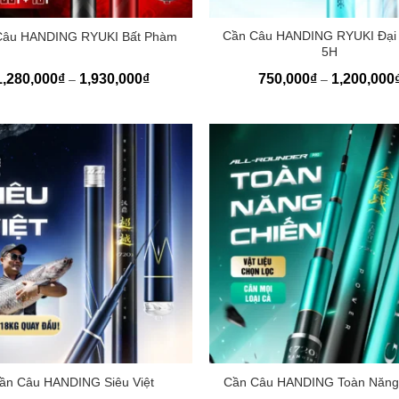
+
Cần Câu HANDING RYUKI Đại
Câu HANDING RYUKI Bất Phàm
5H
Khoảng
1,280,000
₫
1,930,000
₫
750,000
₫
1,200,000
–
–
giá:
từ
1,280,000₫
đến
1,930,000₫
+
ần Câu HANDING Siêu Việt
Cần Câu HANDING Toàn Năng