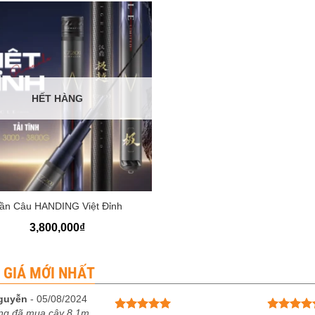
đến
3,260,000₫
HẾT HÀNG
ần Câu HANDING Việt Đỉnh
3,800,000
₫
 GIÁ MỚI NHẤT
guyễn
-
05/08/2024
ng đã mua cây 8.1m