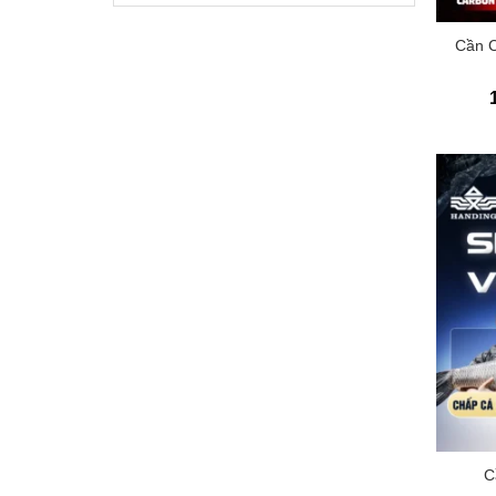
+
Cần 
+
C