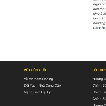
 xếp
Được xếp
eptu
-
03/12/2023
Sơn Ca
-
30/11/2023
ngọn có 
5
5
hạng
5
5
bo khoe
5m4 tuyệt vời
đen thật
sao
êm
Đọc thêm
lóng 2 l
lóng rất
handing
Đọc thêm
VỀ CHÚNG TÔI
HỖ TRỢ
Về Vietnam Fishing
Hướng D
Đối Tác - Nhà Cung Cấp
Chính S
Mạng Lưới Đại Lý
Chính S
Chính Sá
Hướng D