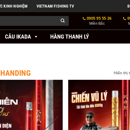
ỨC KINH NGHIỆM
VIETNAM FISHING TV
Đ
0905 95 55 26
0
Miền Bắc
CÂU IKADA
HÀNG THANH LÝ
 HANDING
Hiển thị 