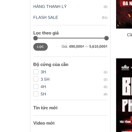
HÀNG THANH LÝ
(3)
FLASH SALE
(51)
+
Lọc theo giá
Cầ
Giá
Giá
Giá:
490,000₫
—
5,610,000₫
LỌC
tối
tối
thiểu
đa
Độ cứng của cần
3H
(1)
3.5H
(1)
4H
(2)
5H
(4)
Tin tức mới
Video mới