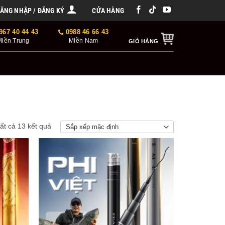
ĂNG NHẬP / ĐĂNG KÝ
CỬA HÀNG
967 40 44 43
0988 46 66 43
Miền Trung
Miền Nam
GIỎ HÀNG
tất cả 13 kết quả