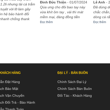
Được xếp
Được xếp
Đinh Đức Thiện
-
01/07/2024
Lê Anh
-
1.2li nhưng tải cá trắm
hạng
5
5
hạng
5
5
Qúa ưng cho đôi bao tay này
Đã dùng d
 tuyệt vời lỡ làm gãy
sao
sao
vừa khít ôm tay , vải thì mát
chắc chắn,
iên hệ bảo hành đổi
mềm mại, đáng đồng tiền
dòng cá rấ
 nhanh chống thank
Đọc thêm
Đọc thêm
 KHÁCH HÀNG
ĐẠI LÝ - BÁN BUÔN
ẫn Đặt Hàng
Chính Sách Đại Lý
ách Bảo Mật
Chính Sách Bán Buôn
ách Vận Chuyển
Đối Tác - Khách Hàng
ch Đổi Trả - Bảo Hành
ẫn Thanh Toán