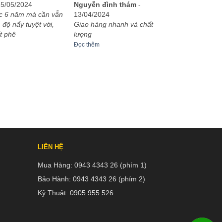
Được xếp
25/05/2024
Nguyễn đình thám
-
hạng
5
5
c 6 năm mà cần vẫn
13/04/2024
sao
 độ nẩy tuyệt vời,
Giao hàng nhanh và chất
t phê
lượng
Đọc thêm
LIÊN HỆ
Mua Hàng:
0943 4343 26 (phím 1)
Bảo Hành:
0943 4343 26 (phím 2)
Kỹ Thuật:
0905 955 526