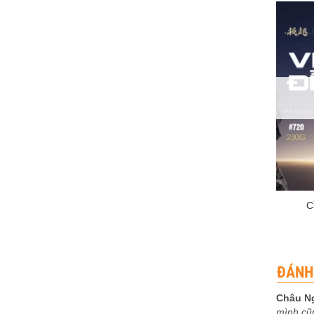
+
C
ĐÁNH
Châu N
mình cũ