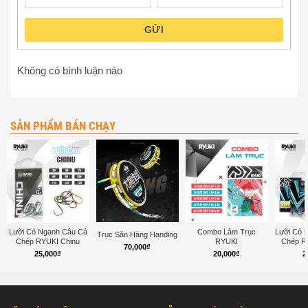
GỬI
Không có bình luận nào
SẢN PHẨM BÁN CHẠY
Lưỡi Có Ngạnh Câu Cá
Combo Làm Trục
Lưỡi Có 
Trục Săn Hàng Handing
Chép RYUKI Chinu
RYUKI
Chép R
70,000
₫
25,000
₫
20,000
₫
2