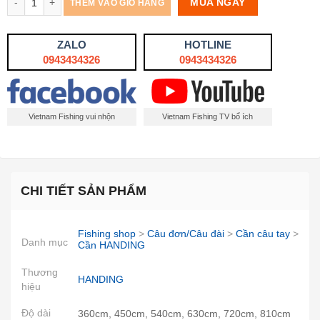
MUA NGAY
THÊM VÀO GIỎ HÀNG
ZALO
HOTLINE
0943434326
0943434326
Vietnam Fishing vui nhộn
Vietnam Fishing TV bổ ích
CHI TIẾT SẢN PHẨM
Fishing shop
>
Câu đơn/Câu đài
>
Cần câu tay
>
Danh mục
Cần HANDING
Thương
HANDING
hiệu
Độ dài
360cm, 450cm, 540cm, 630cm, 720cm, 810cm