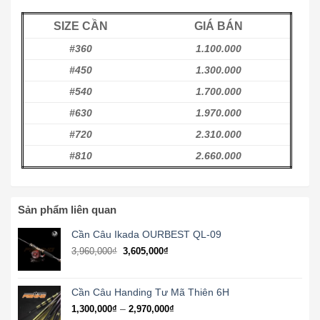
SIZE CẦN
GIÁ BÁN
#360
1.100.000
#450
1.300.000
#540
1.700.000
#630
1.970.000
#720
2.310.000
#810
2.660.000
Sản phẩm liên quan
Cần Câu Ikada OURBEST QL-09
3,960,000
₫
3,605,000
₫
Cần Câu Handing Tư Mã Thiên 6H
Khoảng
–
1,300,000
₫
2,970,000
₫