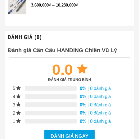
đến
Khoảng
–
3,600,000
₫
10,230,000
₫
2,850,000₫
giá:
từ
3,600,000₫
đến
10,230,000₫
ĐÁNH GIÁ (0)
Đánh giá Cần Câu HANDING Chiến Vũ Lý
0.0
ĐÁNH GIÁ TRUNG BÌNH
0%
| 0 đánh giá
5
0%
| 0 đánh giá
4
0%
| 0 đánh giá
3
0%
| 0 đánh giá
2
0%
| 0 đánh giá
1
ĐÁNH GIÁ NGAY