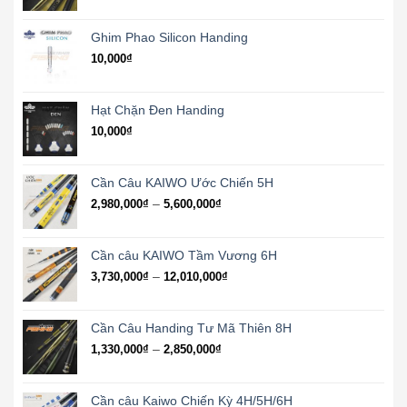
giá:
từ
1,300,000₫
Ghim Phao Silicon Handing
đến
10,000
₫
2,970,000₫
Hạt Chặn Đen Handing
10,000
₫
Cần Câu KAIWO Ước Chiến 5H
Khoảng
–
2,980,000
₫
5,600,000
₫
giá:
từ
2,980,000₫
Cần câu KAIWO Tầm Vương 6H
đến
Khoảng
–
3,730,000
₫
12,010,000
₫
5,600,000₫
giá:
từ
3,730,000₫
Cần Câu Handing Tư Mã Thiên 8H
đến
Khoảng
–
1,330,000
₫
2,850,000
₫
12,010,000₫
giá:
từ
1,330,000₫
Cần câu Kaiwo Chiến Kỳ 4H/5H/6H