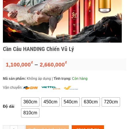
Cần Câu HANDING Chiến Vũ Lý
₫
₫
Khoảng
–
1,100,000
2,660,000
giá:
từ
Mã sản phẩm:
Không áp dụng
|
Tình trạng:
Còn hàng
1,100,000₫
đến
Vận chuyển:
2,660,000₫
360cm
450cm
540cm
630cm
720cm
Độ dài
810cm
Số lượng