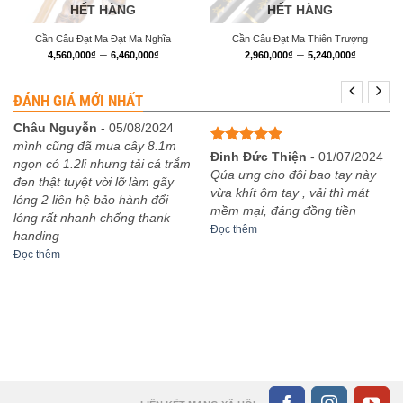
HẾT HÀNG
HẾT HÀNG
Cần Câu Đạt Ma Đạt Ma Nghĩa
Cần Câu Đạt Ma Thiên Trượng
Khoảng
Khoảng
–
–
4,560,000
₫
6,460,000
₫
2,960,000
₫
5,240,000
₫
giá:
giá:
từ
từ
4,560,000₫
2,960,0
ĐÁNH GIÁ MỚI NHẤT
đến
đến
6,460,000₫
5,240,0
Châu Nguyễn
-
05/08/2024
mình cũng đã mua cây 8.1m
Được xếp
Đinh Đức Thiện
-
01/07/2024
ngọn có 1.2li nhưng tải cá trắm
hạng
5
5
Qúa ưng cho đôi bao tay này
đen thật tuyệt vời lỡ làm gãy
sao
vừa khít ôm tay , vải thì mát
lóng 2 liên hệ bảo hành đổi
mềm mại, đáng đồng tiền
lóng rất nhanh chống thank
Đọc thêm
handing
Đọc thêm