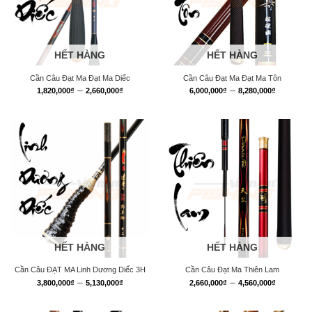
HẾT HÀNG
HẾT HÀNG
Cần Câu Đạt Ma Đạt Ma Diếc
Cần Câu Đạt Ma Đạt Ma Tôn
Khoảng
Khoảng
–
–
1,820,000
₫
2,660,000
₫
6,000,000
₫
8,280,000
₫
giá:
giá:
từ
từ
1,820,000₫
6,000,0
đến
đến
2,660,000₫
8,280,0
HẾT HÀNG
HẾT HÀNG
Cần Câu ĐẠT MA Linh Dương Diếc 3H
Cần Câu Đạt Ma Thiên Lam
Khoảng
Khoảng
–
–
3,800,000
₫
5,130,000
₫
2,660,000
₫
4,560,000
₫
giá:
giá:
từ
từ
3,800,000₫
2,660,0