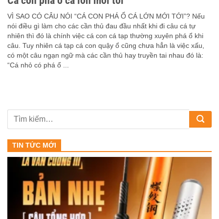
Cá con phá ổ cá lớn mới tới
VÌ SAO CÓ CÂU NÓI “CÁ CON PHÁ Ổ CÁ LỚN MỚI TỚI”? Nếu
nói điều gì làm cho các cần thủ đau đầu nhất khi đi câu cá tự
nhiên thì đó là chính việc cá con cá tạp thường xuyên phá ổ khi
câu. Tuy nhiên cá tạp cá con quậy ổ cũng chưa hẳn là việc xấu,
có một câu ngạn ngữ mà các cần thủ hay truyền tai nhau đó là:
“Cá nhỏ có phá ổ ...
TIN TỨC MỚI