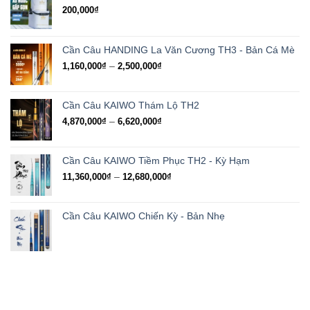
200,000
₫
Cần Câu HANDING La Văn Cương TH3 - Bản Cá Mè
Khoảng
–
1,160,000
₫
2,500,000
₫
giá:
từ
1,160,000₫
Cần Câu KAIWO Thám Lộ TH2
đến
Khoảng
–
4,870,000
₫
6,620,000
₫
2,500,000₫
giá:
từ
4,870,000₫
Cần Câu KAIWO Tiềm Phục TH2 - Kỳ Hạm
đến
Khoảng
–
11,360,000
₫
12,680,000
₫
6,620,000₫
giá:
từ
11,360,000₫
Cần Câu KAIWO Chiến Kỳ - Bản Nhẹ
đến
12,680,000₫