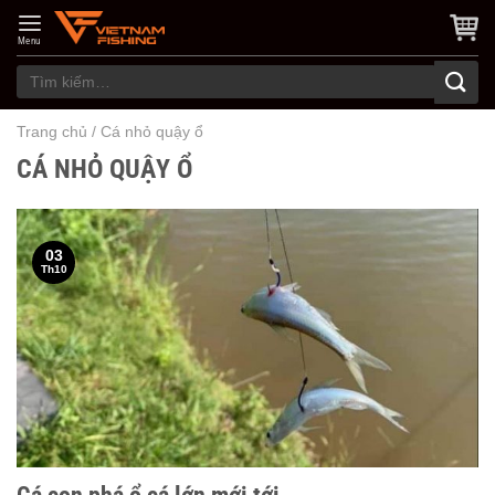
Skip
to
Menu
content
Tìm
kiếm:
Trang chủ
/
Cá nhỏ quậy ổ
CÁ NHỎ QUẬY Ổ
03
Th10