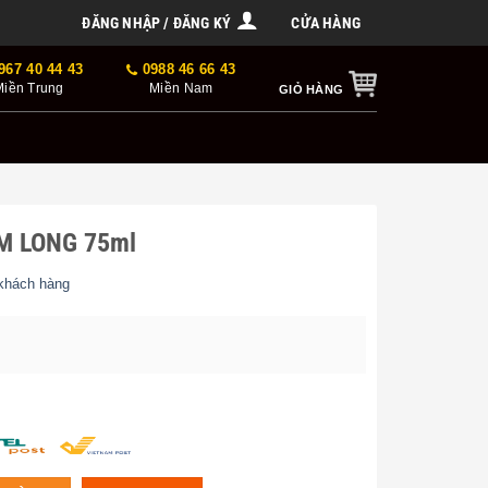
ĐĂNG NHẬP / ĐĂNG KÝ
CỬA HÀNG
967 40 44 43
0988 46 66 43
Miền Trung
Miền Nam
GIỎ HÀNG
IM LONG 75ml
khách hàng
 giá