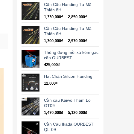
từ
Cần Câu Handing Tư Mã
4,240,000₫
Thiên 8H
đến
Khoảng
–
1,330,000
₫
2,850,000
₫
10,100,000₫
giá:
từ
Cần Câu Handing Tư Mã
1,330,000₫
Thiên 6H
đến
Khoảng
–
1,300,000
₫
2,970,000
₫
2,850,000₫
giá:
từ
Thùng đựng mồi xả kèm gác
1,300,000₫
cần OURBEST
đến
425,000
₫
2,970,000₫
Hạt Chặn Silicon Handing
12,000
₫
Cần câu Kaiwo Thám Lộ
GT09
Khoảng
–
1,470,000
₫
5,120,000
₫
giá:
từ
Cần Câu Ikada OURBEST
1,470,000₫
QL-09
đến