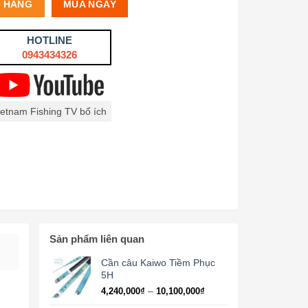
Ỏ HÀNG
MUA NGAY
HOTLINE
0943434326
ietnam Fishing TV bổ ích
Sản phẩm liên quan
Cần câu Kaiwo Tiềm Phục
5H
Khoảng
–
4,240,000
₫
10,100,000
₫
giá: