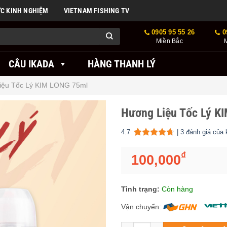
ỨC KINH NGHIỆM
VIETNAM FISHING TV
0905 95 55 26
0
Miền Bắc
CÂU IKADA
HÀNG THANH LÝ
iệu Tốc Lý KIM LONG 75ml
Hương Liệu Tốc Lý K
4.7
|
3
đánh giá của 
4.67
3
trên 5 dựa trên
đánh
₫
100,000
Tình trạng:
Còn hàng
Vận chuyển:
Số lượng