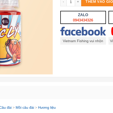
THÊM VÀO GI
ZALO
0943434326
Vietnam Fishing vui nhộn
V
Câu đài
>
Mồi câu đài
>
Hương liệu