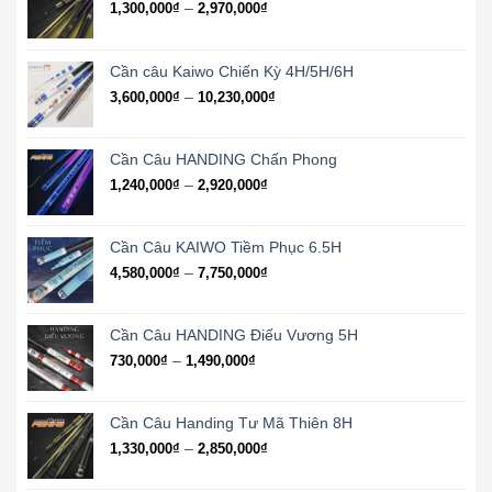
Khoảng
–
1,300,000
₫
2,970,000
₫
giá:
từ
1,300,000₫
Cần câu Kaiwo Chiến Kỳ 4H/5H/6H
đến
Khoảng
–
3,600,000
₫
10,230,000
₫
2,970,000₫
giá:
từ
3,600,000₫
Cần Câu HANDING Chấn Phong
đến
Khoảng
–
1,240,000
₫
2,920,000
₫
10,230,000₫
giá:
từ
1,240,000₫
Cần Câu KAIWO Tiềm Phục 6.5H
đến
Khoảng
–
4,580,000
₫
7,750,000
₫
2,920,000₫
giá:
từ
4,580,000₫
Cần Câu HANDING Điếu Vương 5H
đến
Khoảng
–
730,000
₫
1,490,000
₫
7,750,000₫
giá:
từ
730,000₫
Cần Câu Handing Tư Mã Thiên 8H
đến
Khoảng
–
1,330,000
₫
2,850,000
₫
1,490,000₫
giá:
từ