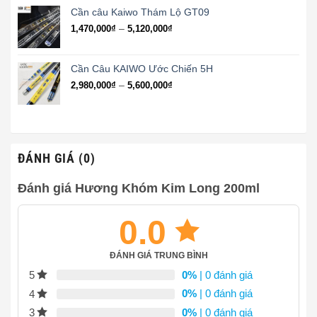
1,330,000₫
Cần câu Kaiwo Thám Lộ GT09
đến
Khoảng
–
1,470,000
₫
5,120,000
₫
2,850,000₫
giá:
từ
1,470,000₫
Cần Câu KAIWO Ước Chiến 5H
đến
Khoảng
–
2,980,000
₫
5,600,000
₫
5,120,000₫
giá:
từ
2,980,000₫
đến
5,600,000₫
ĐÁNH GIÁ (0)
Đánh giá Hương Khóm Kim Long 200ml
0.0
ĐÁNH GIÁ TRUNG BÌNH
0%
| 0 đánh giá
5
0%
| 0 đánh giá
4
0%
| 0 đánh giá
3