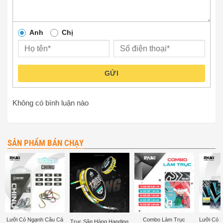
Anh
Chị
GỬI
Không có bình luận nào
SẢN PHẨM BÁN CHẠY
Lưỡi Có Ngạnh Câu Cá
Combo Làm Trục
Lưỡi Có 
Trục Săn Hàng Handing