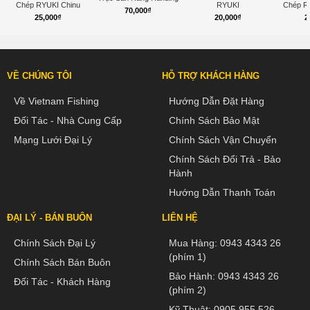
Chép RYUKI Chinu
RYUKI
Chép R
70,000
₫
25,000
₫
20,000
₫
2
VỀ CHÚNG TÔI
HỖ TRỢ KHÁCH HÀNG
Về Vietnam Fishing
Hướng Dẫn Đặt Hàng
Đối Tác - Nhà Cung Cấp
Chính Sách Bảo Mật
Mạng Lưới Đại Lý
Chính Sách Vận Chuyển
Chính Sách Đổi Trả - Bảo
Hành
Hướng Dẫn Thanh Toán
ĐẠI LÝ - BÁN BUÔN
LIÊN HỆ
Chính Sách Đại Lý
Mua Hàng:
0943 4343 26
(phím 1)
Chính Sách Bán Buôn
Bảo Hành:
0943 4343 26
Đối Tác - Khách Hàng
(phím 2)
Kỹ Thuật:
0905 955 526