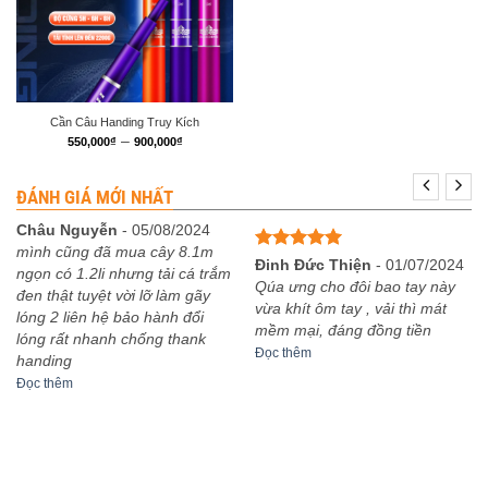
Cần Câu Handing Truy Kích
Khoảng
–
550,000
₫
900,000
₫
giá:
từ
550,000₫
ĐÁNH GIÁ MỚI NHẤT
đến
900,000₫
Châu Nguyễn
-
05/08/2024
mình cũng đã mua cây 8.1m
Được xếp
Đinh Đức Thiện
-
01/07/2024
ngọn có 1.2li nhưng tải cá trắm
hạng
5
5
Qúa ưng cho đôi bao tay này
đen thật tuyệt vời lỡ làm gãy
sao
vừa khít ôm tay , vải thì mát
lóng 2 liên hệ bảo hành đổi
mềm mại, đáng đồng tiền
lóng rất nhanh chống thank
Đọc thêm
handing
Đọc thêm