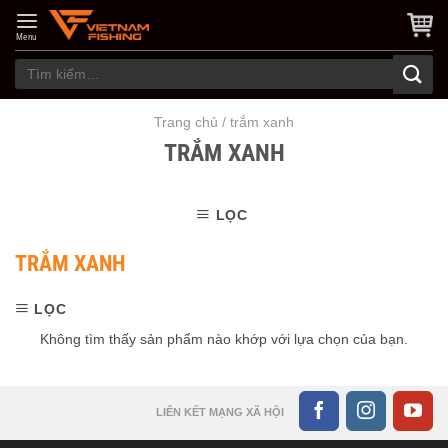
Skip
to
Menu
content
Tìm
kiếm:
Trang chủ
/
trắm xanh
TRẮM XANH
LỌC
TRẮM XANH
LỌC
Không tìm thấy sản phẩm nào khớp với lựa chọn của bạn.
LIÊN KẾT MẠNG XÃ HỘI