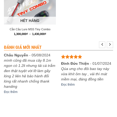
HẾT HÀNG
Cần Câu Lure MSS Tiny Combo
Khoảng
–
1,300,000
₫
1,430,000
₫
giá:
từ
1,300,000₫
ĐÁNH GIÁ MỚI NHẤT
đến
1,430,000₫
Châu Nguyễn
-
05/08/2024
mình cũng đã mua cây 8.1m
Được xếp
Đinh Đức Thiện
-
01/07/2024
ngọn có 1.2li nhưng tải cá trắm
hạng
5
5
Qúa ưng cho đôi bao tay này
đen thật tuyệt vời lỡ làm gãy
sao
vừa khít ôm tay , vải thì mát
lóng 2 liên hệ bảo hành đổi
mềm mại, đáng đồng tiền
lóng rất nhanh chống thank
Đọc thêm
handing
Đọc thêm