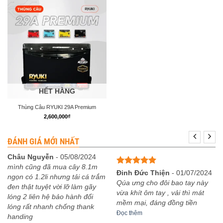
HẾT HÀNG
Thùng Câu RYUKI 29A Premium
2,600,000
₫
ĐÁNH GIÁ MỚI NHẤT
Châu Nguyễn
-
05/08/2024
mình cũng đã mua cây 8.1m
Được xếp
Đinh Đức Thiện
-
01/07/2024
ngọn có 1.2li nhưng tải cá trắm
hạng
5
5
Qúa ưng cho đôi bao tay này
đen thật tuyệt vời lỡ làm gãy
sao
vừa khít ôm tay , vải thì mát
lóng 2 liên hệ bảo hành đổi
mềm mại, đáng đồng tiền
lóng rất nhanh chống thank
Đọc thêm
handing