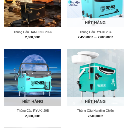
HẾT HÀNG
Thùng Câu HANDING 2026
Thùng Câu RYUKI 29A
Khoảng
–
2,600,000
₫
2,450,000
₫
2,600,000
₫
giá:
từ
2,450,0
đến
2,600,0
HẾT HÀNG
HẾT HÀNG
Thùng Câu RYUKI 29B
Thùng Câu Handing Chiến
2,600,000
₫
2,500,000
₫