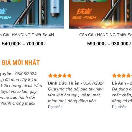
+
n Câu HANDING Thiết Sa 4H
Cần Câu HANDING Thiết S
Khoảng
540,000
₫
700,000
₫
590,000
₫
930,000
₫
–
–
giá:
từ
540,000₫
đến
 GIÁ MỚI NHẤT
700,000₫
guyễn
-
05/08/2024
ng đã mua cây 8.1m
Được xếp
Được xếp
Đinh Đức Thiện
-
01/07/2024
Lê Anh
-
1.2li nhưng tải cá trắm
hạng
5
5
hạng
5
5
Qúa ưng cho đôi bao tay này
Đã dùng d
 tuyệt vời lỡ làm gãy
sao
sao
vừa khít ôm tay , vải thì mát
chắc chắn,
iên hệ bảo hành đổi
mềm mại, đáng đồng tiền
dòng cá rấ
 nhanh chống thank
Đọc thêm
Đọc thêm