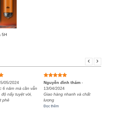
a 5H
Khoảng
giá:
từ
590,000₫
đến
930,000₫
Được xếp
25/05/2024
Nguyễn đình thám
-
hạng
5
5
c 6 năm mà cần vẫn
13/04/2024
sao
 độ nẩy tuyệt vời,
Giao hàng nhanh và chất
t phê
lượng
Đọc thêm