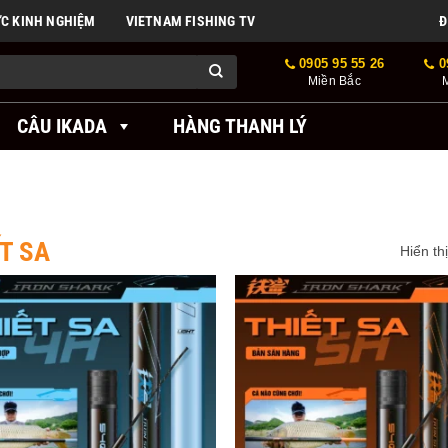
ỨC KINH NGHIỆM
VIETNAM FISHING TV
Đ
0905 95 55 26
0
Miền Bắc
CÂU IKADA
HÀNG THANH LÝ
T SA
Hiển th