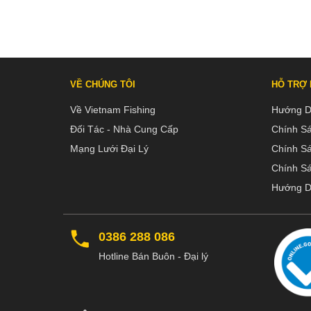
VỀ CHÚNG TÔI
HỖ TRỢ
Về Vietnam Fishing
Hướng D
Đối Tác - Nhà Cung Cấp
Chính S
Mạng Lưới Đại Lý
Chính S
Chính Sá
Hướng D
0386 288 086
Hotline Bán Buôn - Đại lý