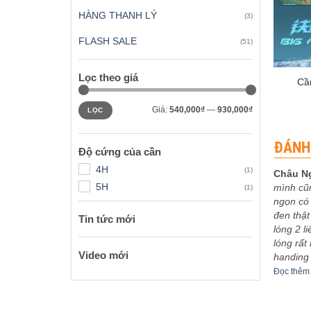
HÀNG THANH LÝ
(3)
FLASH SALE
(51)
+
Lọc theo giá
Cầ
Giá
Giá
Giá:
540,000₫
—
930,000₫
LỌC
tối
tối
thiểu
đa
ĐÁNH
Độ cứng của cần
4H
(1)
Châu N
5H
mình cũ
(1)
 xếp
Được xếp
eptu
-
03/12/2023
Sơn Ca
-
30/11/2023
ngọn có 
5
5
hạng
5
5
bo khoe
5m4 tuyệt vời
đen thật
sao
Tin tức mới
êm
Đọc thêm
lóng 2 l
lóng rất
Video mới
handing
Đọc thêm