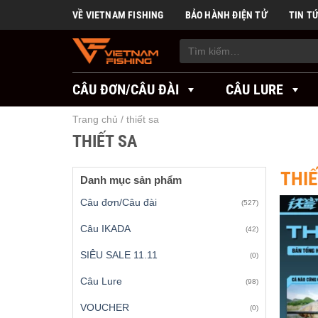
Skip
VỀ VIETNAM FISHING
BẢO HÀNH ĐIỆN TỬ
TIN T
to
content
Tìm
kiếm:
CÂU ĐƠN/CÂU ĐÀI
CÂU LURE
Trang chủ
/
thiết sa
THIẾT SA
THIẾ
Danh mục sản phẩm
Câu đơn/Câu đài
(527)
Câu IKADA
(42)
SIÊU SALE 11.11
(0)
Câu Lure
(98)
VOUCHER
(0)