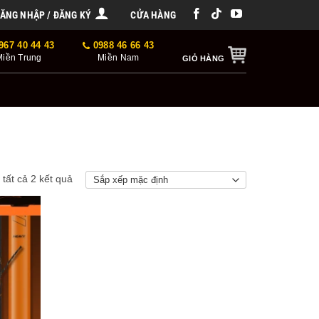
ĂNG NHẬP / ĐĂNG KÝ
CỬA HÀNG
967 40 44 43
0988 46 66 43
Miền Trung
Miền Nam
GIỎ HÀNG
ị tất cả 2 kết quả