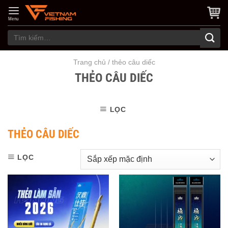
Skip
to
Menu
content
Tìm
kiếm:
Trang chủ
/
thẻo câu diếc
THẺO CÂU DIẾC
LỌC
THẺO CÂU DIẾC
LỌC