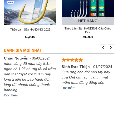
HẾT HÀNG
Thẻo Làm Sẵn HANDING Câu Chép
Thẻo Làm Sẵn HANDING 2026
Diếc
50,000
₫
40,000
₫
ĐÁNH GIÁ MỚI NHẤT
Châu Nguyễn
-
05/08/2024
mình cũng đã mua cây 8.1m
Được xếp
Đinh Đức Thiện
-
01/07/2024
ngọn có 1.2li nhưng tải cá trắm
hạng
5
5
Qúa ưng cho đôi bao tay này
đen thật tuyệt vời lỡ làm gãy
sao
vừa khít ôm tay , vải thì mát
lóng 2 liên hệ bảo hành đổi
mềm mại, đáng đồng tiền
lóng rất nhanh chống thank
Đọc thêm
handing
Đọc thêm