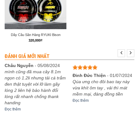
Dây Câu Săn Hàng RYUKI Bison
320,000
₫
ĐÁNH GIÁ MỚI NHẤT
Châu Nguyễn
-
05/08/2024
mình cũng đã mua cây 8.1m
Được xếp
Đinh Đức Thiện
-
01/07/2024
ngọn có 1.2li nhưng tải cá trắm
hạng
5
5
Qúa ưng cho đôi bao tay này
đen thật tuyệt vời lỡ làm gãy
sao
vừa khít ôm tay , vải thì mát
lóng 2 liên hệ bảo hành đổi
mềm mại, đáng đồng tiền
lóng rất nhanh chống thank
Đọc thêm
handing
Đọc thêm