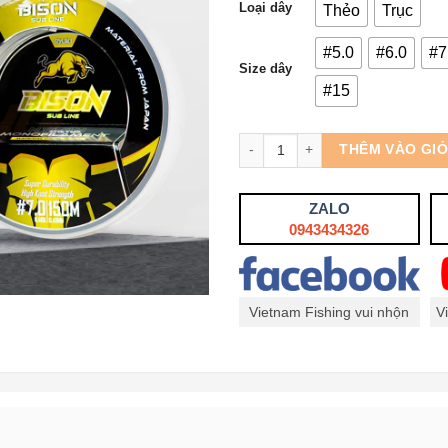
Loại dây
Thẻo
Trục
#5.0
#6.0
#7
Size dây
#15
Số lượng
THÊM VÀO GI
ZALO
0943434326
Vietnam Fishing vui nhộn
V