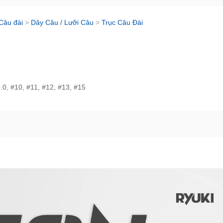
Câu đài
>
Dây Câu / Lưỡi Câu
>
Trục Câu Đài
9.0, #10, #11, #12, #13, #15