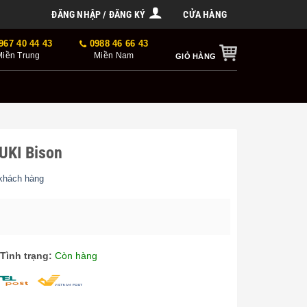
ĐĂNG NHẬP / ĐĂNG KÝ
CỬA HÀNG
967 40 44 43
0988 46 66 43
Miền Trung
Miền Nam
GIỎ HÀNG
UKI Bison
khách hàng
 giá
Tình trạng:
Còn hàng