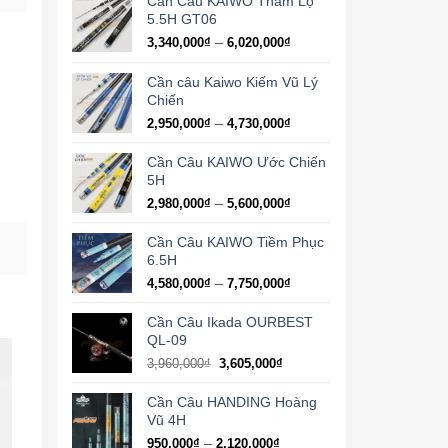
Cần Câu KAIWO Thám Lộ
5.5H GT06
Khoảng
–
3,340,000
₫
6,020,000
₫
giá:
từ
Cần câu Kaiwo Kiếm Vũ Lý
3,340,000₫
Chiến
đến
Khoảng
–
2,950,000
₫
4,730,000
₫
6,020,000₫
giá:
từ
Cần Câu KAIWO Ước Chiến
2,950,000₫
5H
đến
Khoảng
–
2,980,000
₫
5,600,000
₫
4,730,000₫
giá:
từ
Cần Câu KAIWO Tiềm Phục
2,980,000₫
6.5H
đến
Khoảng
–
4,580,000
₫
7,750,000
₫
5,600,000₫
giá:
từ
Cần Câu Ikada OURBEST
4,580,000₫
QL-09
đến
3,960,000
₫
3,605,000
₫
7,750,000₫
Cần Câu HANDING Hoàng
Vũ 4H
Khoảng
–
950,000
₫
2,120,000
₫