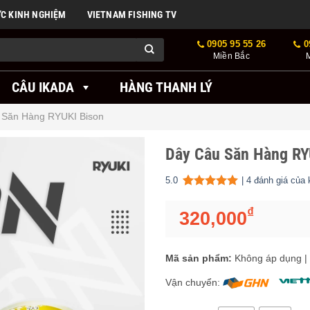
ỨC KINH NGHIỆM
VIETNAM FISHING TV
0905 95 55 26
0
Miền Bắc
CÂU IKADA
HÀNG THANH LÝ
 Săn Hàng RYUKI Bison
Dây Câu Săn Hàng RY
5.0
|
4
đánh giá của 
5.00
4
trên 5 dựa trên
đánh
₫
320,000
Mã sản phẩm:
Không áp dụng
|
Vận chuyển: