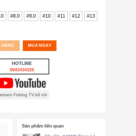
.0
#8.0
#9.0
#10
#11
#12
#13
Ỏ HÀNG
MUA NGAY
HOTLINE
0943434326
ietnam Fishing TV bổ ích
Sản phẩm liên quan