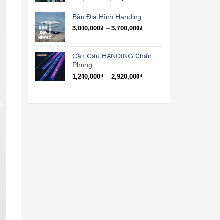
giá:
từ
Bàn Địa Hình Handing
950,000₫
Khoảng
–
3,000,000
₫
3,700,000
₫
đến
giá:
2,120,000₫
từ
3,000,000₫
Cần Câu HANDING Chấn
đến
Phong
3,700,000₫
Khoảng
–
1,240,000
₫
2,920,000
₫
giá:
từ
1,240,000₫
đến
2,920,000₫