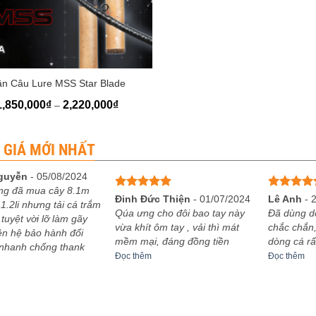
n Câu Lure MSS Star Blade
Khoảng
1,850,000
₫
2,220,000
₫
–
giá:
từ
1,850,000₫
đến
 GIÁ MỚI NHẤT
2,220,000₫
guyễn
-
05/08/2024
ng đã mua cây 8.1m
Được xếp
Được xếp
Đinh Đức Thiện
-
01/07/2024
Lê Anh
-
1.2li nhưng tải cá trắm
hạng
5
5
hạng
5
5
Qúa ưng cho đôi bao tay này
Đã dùng d
 tuyệt vời lỡ làm gãy
sao
sao
vừa khít ôm tay , vải thì mát
chắc chắn,
iên hệ bảo hành đổi
mềm mại, đáng đồng tiền
dòng cá rấ
 nhanh chống thank
Đọc thêm
Đọc thêm