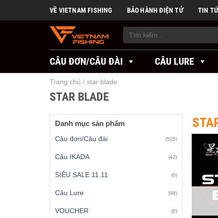
Skip
VỀ VIETNAM FISHING
BẢO HÀNH ĐIỆN TỬ
TIN T
to
content
Tìm
kiếm:
CÂU ĐƠN/CÂU ĐÀI
CÂU LURE
Trang chủ
/
star blade
STAR BLADE
STA
Danh mục sản phẩm
Câu đơn/Câu đài
(525)
Câu IKADA
(42)
SIÊU SALE 11.11
(0)
Câu Lure
(98)
VOUCHER
(0)