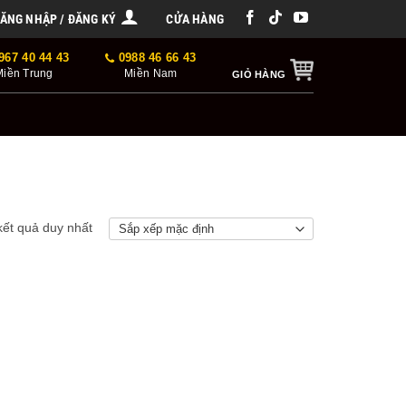
ĂNG NHẬP / ĐĂNG KÝ
CỬA HÀNG
967 40 44 43
0988 46 66 43
Miền Trung
Miền Nam
GIỎ HÀNG
 kết quả duy nhất