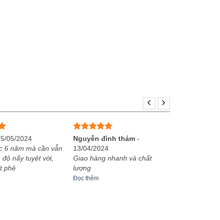
Được xếp
25/05/2024
Nguyễn đình thám
-
hạng
5
5
c 6 năm mà cần vẫn
13/04/2024
sao
 độ nẩy tuyệt vời,
Giao hàng nhanh và chất
t phê
lượng
Đọc thêm