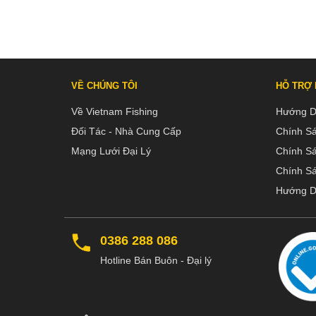
VỀ CHÚNG TÔI
HỖ TRỢ
Về Vietnam Fishing
Hướng D
Đối Tác - Nhà Cung Cấp
Chính S
Mạng Lưới Đại Lý
Chính S
Chính Sá
Hướng D
0386 288 086
Hotline Bán Buôn - Đại lý