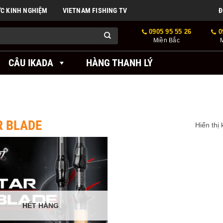
ỨC KINH NGHIỆM
VIETNAM FISHING TV
Đ
0905 95 55 26
0
Miền Bắc
CÂU IKADA
HÀNG THANH LÝ
R BLADE
Hiển thị
HẾT HÀNG