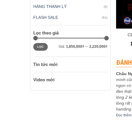
HÀNG THANH LÝ
(3)
FLASH SALE
(51)
+
Lọc theo giá
Cầ
Giá
Giá
Giá:
1,850,000₫
—
2,220,000₫
LỌC
tối
tối
thiểu
đa
ĐÁNH
Tin tức mới
Châu N
mình cũ
Video mới
 xếp
Được xếp
eptu
-
03/12/2023
Sơn Ca
-
30/11/2023
ngọn có 
5
5
hạng
5
5
bo khoe
5m4 tuyệt vời
đen thật
sao
êm
Đọc thêm
lóng 2 l
lóng rất
handing
Đọc thêm