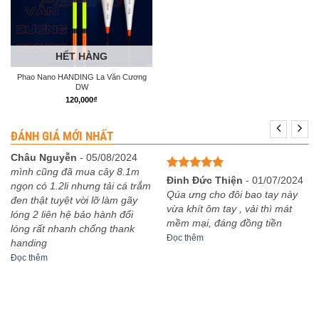
HẾT HÀNG
Phao Nano HANDING La Văn Cương
DW
120,000
₫
ĐÁNH GIÁ MỚI NHẤT
Châu Nguyễn
-
05/08/2024
mình cũng đã mua cây 8.1m
Được xếp
Đinh Đức Thiện
-
01/07/2024
ngọn có 1.2li nhưng tải cá trắm
hạng
5
5
Qúa ưng cho đôi bao tay này
đen thật tuyệt vời lỡ làm gãy
sao
vừa khít ôm tay , vải thì mát
lóng 2 liên hệ bảo hành đổi
mềm mại, đáng đồng tiền
lóng rất nhanh chống thank
Đọc thêm
handing
Đọc thêm