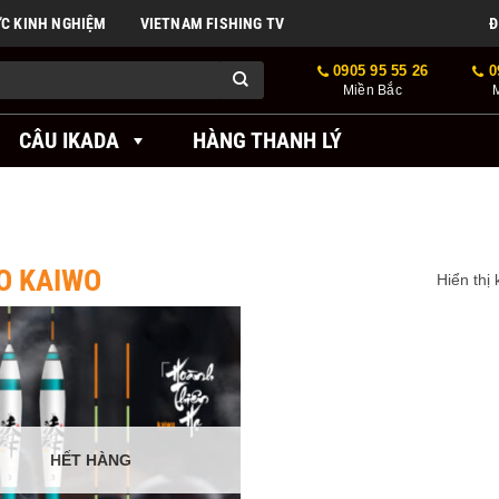
ỨC KINH NGHIỆM
VIETNAM FISHING TV
Đ
0905 95 55 26
0
Miền Bắc
CÂU IKADA
HÀNG THANH LÝ
O KAIWO
Hiển thị
HẾT HÀNG