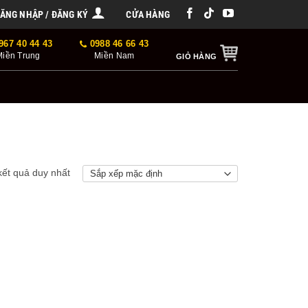
ĂNG NHẬP / ĐĂNG KÝ
CỬA HÀNG
967 40 44 43
0988 46 66 43
Miền Trung
Miền Nam
GIỎ HÀNG
 kết quả duy nhất