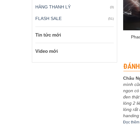
HÀNG THANH LÝ
(3)
FLASH SALE
(51)
+
Tin tức mới
Pha
Video mới
ĐÁNH
Châu N
mình cũ
 xếp
Được xếp
eptu
-
03/12/2023
Sơn Ca
-
30/11/2023
ngọn có 
5
5
hạng
5
5
bo khoe
5m4 tuyệt vời
đen thật
sao
êm
Đọc thêm
lóng 2 l
lóng rất
handing
Đọc thêm