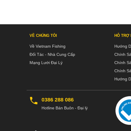
VỀ CHÚNG TÔI
HỖ TRỢ
Về Vietnam Fishing
Hướng D
Đối Tác - Nhà Cung Cấp
Chính S
Mạng Lưới Đại Lý
Chính S
Chính Sá
Hướng D
0386 288 086
Hotline Bán Buôn - Đại lý