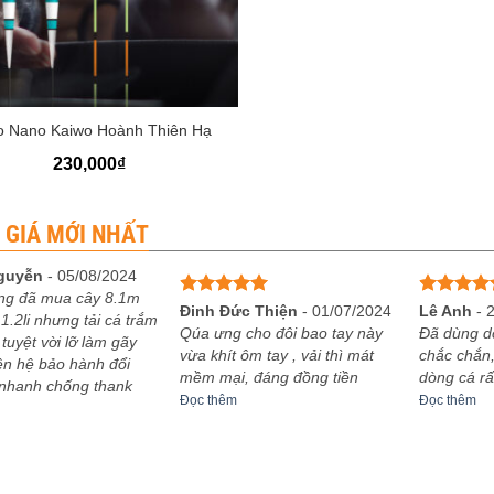
o Nano Kaiwo Hoành Thiên Hạ
230,000
₫
 GIÁ MỚI NHẤT
guyễn
-
05/08/2024
ng đã mua cây 8.1m
Được xếp
Được xếp
Đinh Đức Thiện
-
01/07/2024
Lê Anh
-
1.2li nhưng tải cá trắm
hạng
5
5
hạng
5
5
Qúa ưng cho đôi bao tay này
Đã dùng d
 tuyệt vời lỡ làm gãy
sao
sao
vừa khít ôm tay , vải thì mát
chắc chắn,
iên hệ bảo hành đổi
mềm mại, đáng đồng tiền
dòng cá rấ
 nhanh chống thank
Đọc thêm
Đọc thêm