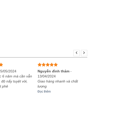
Được xếp
25/05/2024
Nguyễn đình thám
-
hạng
5
5
c 6 năm mà cần vẫn
13/04/2024
sao
 độ nẩy tuyệt vời,
Giao hàng nhanh và chất
t phê
lượng
Đọc thêm