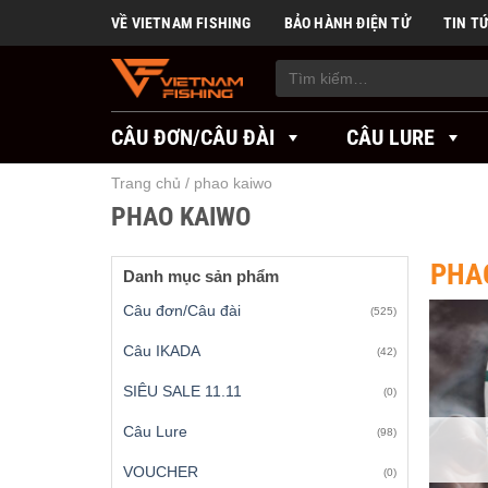
Skip
VỀ VIETNAM FISHING
BẢO HÀNH ĐIỆN TỬ
TIN T
to
content
Tìm
kiếm:
CÂU ĐƠN/CÂU ĐÀI
CÂU LURE
Trang chủ
/
phao kaiwo
PHAO KAIWO
PHA
Danh mục sản phẩm
Câu đơn/Câu đài
(525)
Câu IKADA
(42)
SIÊU SALE 11.11
(0)
Câu Lure
(98)
VOUCHER
(0)