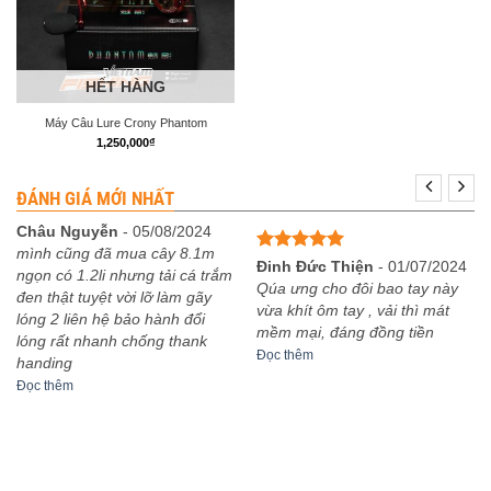
HẾT HÀNG
Máy Câu Lure Crony Phantom
1,250,000
₫
ĐÁNH GIÁ MỚI NHẤT
Châu Nguyễn
-
05/08/2024
mình cũng đã mua cây 8.1m
Được xếp
Đinh Đức Thiện
-
01/07/2024
ngọn có 1.2li nhưng tải cá trắm
hạng
5
5
Qúa ưng cho đôi bao tay này
đen thật tuyệt vời lỡ làm gãy
sao
vừa khít ôm tay , vải thì mát
lóng 2 liên hệ bảo hành đổi
mềm mại, đáng đồng tiền
lóng rất nhanh chống thank
Đọc thêm
handing
Đọc thêm