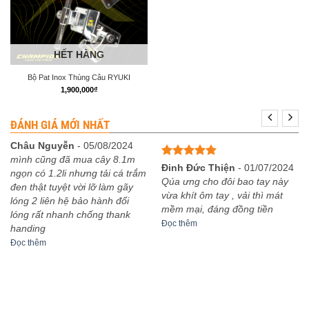
HẾT HÀNG
Bộ Pat Inox Thùng Câu RYUKI
1,900,000
₫
ĐÁNH GIÁ MỚI NHẤT
Châu Nguyễn
-
05/08/2024
mình cũng đã mua cây 8.1m
Được xếp
Đinh Đức Thiện
-
01/07/2024
ngọn có 1.2li nhưng tải cá trắm
hạng
5
5
Qúa ưng cho đôi bao tay này
đen thật tuyệt vời lỡ làm gãy
sao
vừa khít ôm tay , vải thì mát
lóng 2 liên hệ bảo hành đổi
mềm mại, đáng đồng tiền
lóng rất nhanh chống thank
Đọc thêm
handing
Đọc thêm