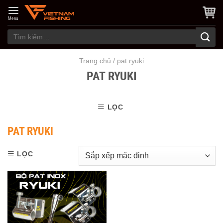
Skip
to
Menu
content
Tìm
kiếm:
Trang chủ
/
pat ryuki
PAT RYUKI
LỌC
PAT RYUKI
LỌC