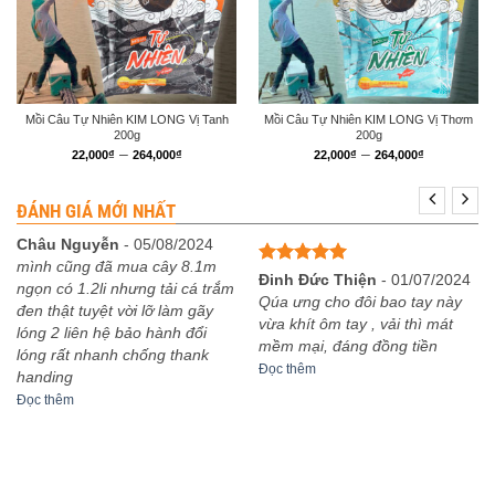
Mồi Câu Tự Nhiên KIM LONG Vị Tanh
Mồi Câu Tự Nhiên KIM LONG Vị Thơm
200g
200g
Khoảng
Khoảng
–
–
22,000
₫
264,000
₫
22,000
₫
264,000
₫
giá:
giá:
từ
từ
22,000₫
22,000₫
ĐÁNH GIÁ MỚI NHẤT
đến
đến
264,000₫
264,000₫
Châu Nguyễn
-
05/08/2024
mình cũng đã mua cây 8.1m
Được xếp
Đinh Đức Thiện
-
01/07/2024
ngọn có 1.2li nhưng tải cá trắm
hạng
5
5
Qúa ưng cho đôi bao tay này
đen thật tuyệt vời lỡ làm gãy
sao
vừa khít ôm tay , vải thì mát
lóng 2 liên hệ bảo hành đổi
mềm mại, đáng đồng tiền
lóng rất nhanh chống thank
Đọc thêm
handing
Đọc thêm