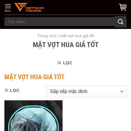
Skip
to
Menu
content
Tìm
kiếm:
Trang chủ
/
mặt vợt hua giá tốt
MẶT VỢT HUA GIÁ TỐT
LỌC
MẶT VỢT HUA GIÁ TỐT
LỌC