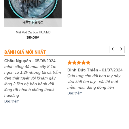
HẾT HÀNG
Mặt Vợt Carbon HUA M8
380,000
₫
ĐÁNH GIÁ MỚI NHẤT
Châu Nguyễn
-
05/08/2024
mình cũng đã mua cây 8.1m
Được xếp
Đinh Đức Thiện
-
01/07/2024
ngọn có 1.2li nhưng tải cá trắm
hạng
5
5
Qúa ưng cho đôi bao tay này
đen thật tuyệt vời lỡ làm gãy
sao
vừa khít ôm tay , vải thì mát
lóng 2 liên hệ bảo hành đổi
mềm mại, đáng đồng tiền
lóng rất nhanh chống thank
Đọc thêm
handing
Đọc thêm