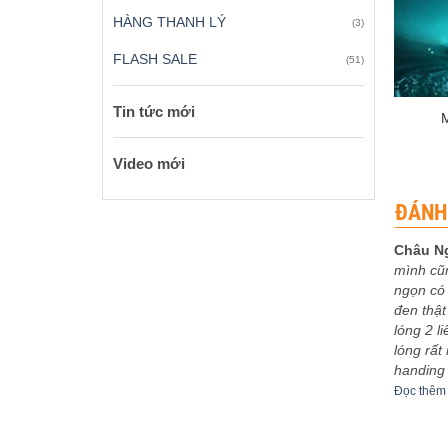
HÀNG THANH LÝ
(3)
FLASH SALE
(51)
+
Tin tức mới
Video mới
ĐÁNH
Châu N
mình cũ
 xếp
Được xếp
eptu
-
03/12/2023
Sơn Ca
-
30/11/2023
ngọn có 
5
5
hạng
5
5
bo khoe
5m4 tuyệt vời
đen thật
sao
êm
Đọc thêm
lóng 2 l
lóng rất
handing
Đọc thêm