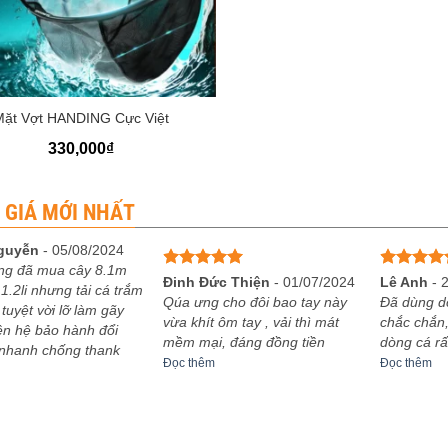
Mặt Vợt HANDING Cực Việt
330,000
₫
 GIÁ MỚI NHẤT
guyễn
-
05/08/2024
ng đã mua cây 8.1m
Được xếp
Được xếp
Đinh Đức Thiện
-
01/07/2024
Lê Anh
-
1.2li nhưng tải cá trắm
hạng
5
5
hạng
5
5
Qúa ưng cho đôi bao tay này
Đã dùng d
 tuyệt vời lỡ làm gãy
sao
sao
vừa khít ôm tay , vải thì mát
chắc chắn,
iên hệ bảo hành đổi
mềm mại, đáng đồng tiền
dòng cá rấ
 nhanh chống thank
Đọc thêm
Đọc thêm