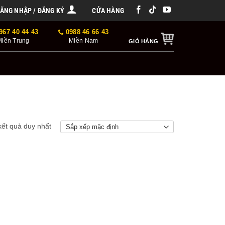
ĂNG NHẬP / ĐĂNG KÝ
CỬA HÀNG
967 40 44 43
0988 46 66 43
Miền Trung
Miền Nam
GIỎ HÀNG
 kết quả duy nhất