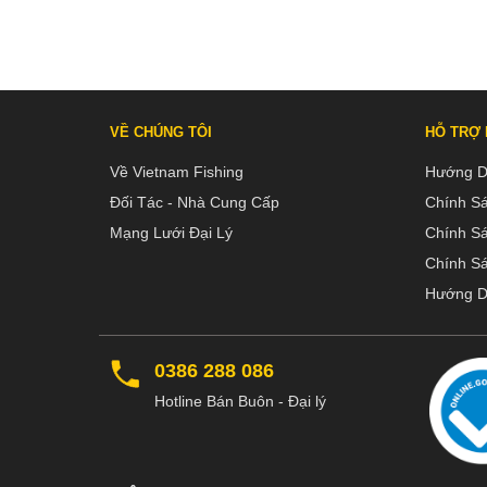
VỀ CHÚNG TÔI
HỖ TRỢ
Về Vietnam Fishing
Hướng D
Đối Tác - Nhà Cung Cấp
Chính S
Mạng Lưới Đại Lý
Chính S
Chính Sá
Hướng D
0386 288 086
Hotline Bán Buôn - Đại lý