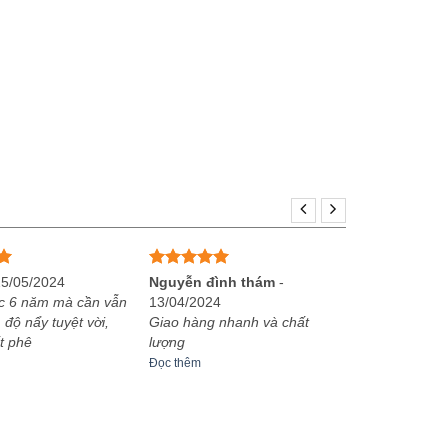
Được xếp
25/05/2024
Nguyễn đình thám
-
hạng
5
5
c 6 năm mà cần vẫn
13/04/2024
sao
 độ nẩy tuyệt vời,
Giao hàng nhanh và chất
t phê
lượng
Đọc thêm