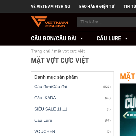
Skip
VỀ VIETNAM FISHING
BẢO HÀNH ĐIỆN TỬ
TIN T
to
content
Tìm
kiếm:
CÂU ĐƠN/CÂU ĐÀI
CÂU LURE
Trang chủ
/
mặt vợt cực việt
MẶT VỢT CỰC VIỆT
MẶT 
Danh mục sản phẩm
Câu đơn/Câu đài
(527)
Câu IKADA
(42)
SIÊU SALE 11.11
(0)
Câu Lure
(98)
VOUCHER
(0)