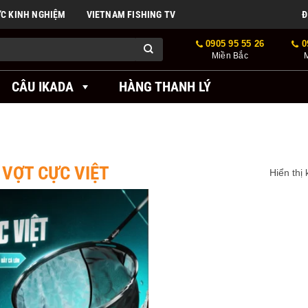
ỨC KINH NGHIỆM
VIETNAM FISHING TV
Đ
0905 95 55 26
0
Miền Bắc
CÂU IKADA
HÀNG THANH LÝ
VỢT CỰC VIỆT
Hiển thị