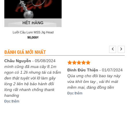
HẾT HÀNG
Lưỡi Câu Lure MSS Jig Head
90,000
₫
ĐÁNH GIÁ MỚI NHẤT
Châu Nguyễn
-
05/08/2024
mình cũng đã mua cây 8.1m
Được xếp
Đinh Đức Thiện
-
01/07/2024
ngọn có 1.2li nhưng tải cá trắm
hạng
5
5
Qúa ưng cho đôi bao tay này
đen thật tuyệt vời lỡ làm gãy
sao
vừa khít ôm tay , vải thì mát
lóng 2 liên hệ bảo hành đổi
mềm mại, đáng đồng tiền
lóng rất nhanh chống thank
Đọc thêm
handing
Đọc thêm